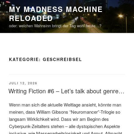
Zum
MY MADNESS MACHINE
Inhalt
RELOADED
springen
oder: welchen Wahnsinn bringt der Tag wohl heute…?
KATEGORIE:
GESCHREIBSEL
VERÖFFENTLICHT
JULI 12, 2026
AM
Writing Fiction #6 – Let’s talk about genre…
Wenn man sich die aktuelle Weltlage ansieht, könnte man
meinen, dass William Gibsons “Neuromancer”-Trilogie so
langsam Wirklichkeit wird. Dass wir am Beginn des
Cyberpunk-Zeitalters stehen – alle dystopischen Aspekte
inclusive, wie Massenarbeitslosigkeit und Armut, Allmacht