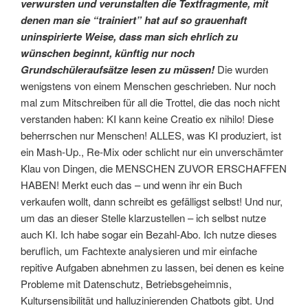
verwursten und verunstalten die Textfragmente, mit
denen man sie “trainiert” hat auf so grauenhaft
uninspirierte Weise, dass man sich ehrlich zu
wünschen beginnt, künftig nur noch
Grundschüleraufsätze lesen zu müssen!
Die wurden
wenigstens von einem Menschen geschrieben. Nur noch
mal zum Mitschreiben für all die Trottel, die das noch nicht
verstanden haben: KI kann keine Creatio ex nihilo! Diese
beherrschen nur Menschen! ALLES, was KI produziert, ist
ein Mash-Up., Re-Mix oder schlicht nur ein unverschämter
Klau von Dingen, die MENSCHEN ZUVOR ERSCHAFFEN
HABEN! Merkt euch das – und wenn ihr ein Buch
verkaufen wollt, dann schreibt es gefälligst selbst! Und nur,
um das an dieser Stelle klarzustellen – ich selbst nutze
auch KI. Ich habe sogar ein Bezahl-Abo. Ich nutze dieses
beruflich, um Fachtexte analysieren und mir einfache
repitive Aufgaben abnehmen zu lassen, bei denen es keine
Probleme mit Datenschutz, Betriebsgeheimnis,
Kultursensibilität und halluzinierenden Chatbots gibt. Und