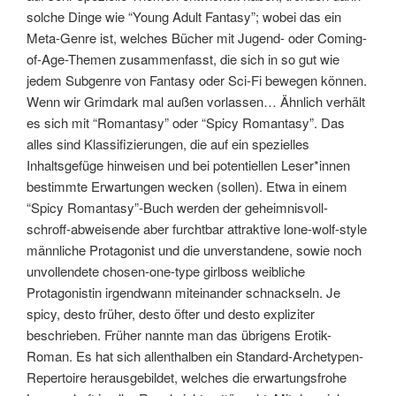
solche Dinge wie “Young Adult Fantasy”; wobei das ein
Meta-Genre ist, welches Bücher mit Jugend- oder Coming-
of-Age-Themen zusammenfasst, die sich in so gut wie
jedem Subgenre von Fantasy oder Sci-Fi bewegen können.
Wenn wir Grimdark mal außen vorlassen… Ähnlich verhält
es sich mit “Romantasy” oder “Spicy Romantasy”. Das
alles sind Klassifizierungen, die auf ein spezielles
Inhaltsgefüge hinweisen und bei potentiellen Leser*innen
bestimmte Erwartungen wecken (sollen). Etwa in einem
“Spicy Romantasy”-Buch werden der geheimnisvoll-
schroff-abweisende aber furchtbar attraktive lone-wolf-style
männliche Protagonist und die unverstandene, sowie noch
unvollendete chosen-one-type girlboss weibliche
Protagonistin irgendwann miteinander schnackseln. Je
spicy, desto früher, desto öfter und desto expliziter
beschrieben. Früher nannte man das übrigens Erotik-
Roman. Es hat sich allenthalben ein Standard-Archetypen-
Repertoire herausgebildet, welches die erwartungsfrohe