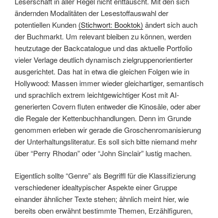
Leserschaft in aller Regel nicht enttäuscht. Mit den sich
ändernden Modalitäten der Lesestoffauswahl der
potentiellen Kunden
(Stichwort: Booktok)
ändert sich auch
der Buchmarkt. Um relevant bleiben zu können, werden
heutzutage der Backcatalogue und das aktuelle Portfolio
vieler Verlage deutlich dynamisch zielgruppenorientierter
ausgerichtet. Das hat in etwa die gleichen Folgen wie in
Hollywood: Massen immer wieder gleichartiger, semantisch
und sprachlich extrem leichtgewichtiger Kost mit AI-
generierten Covern fluten entweder die Kinosäle, oder aber
die Regale der Kettenbuchhandlungen. Denn im Grunde
genommen erleben wir gerade die Groschenromanisierung
der Unterhaltungsliteratur. Es soll sich bitte niemand mehr
über “Perry Rhodan” oder “John Sinclair” lustig machen.
Eigentlich sollte “Genre” als Begriffl für die Klassifizierung
verschiedener idealtypischer Aspekte einer Gruppe
einander ähnlicher Texte stehen; ähnlich meint hier, wie
bereits oben erwähnt bestimmte Themen, Erzählfiguren,