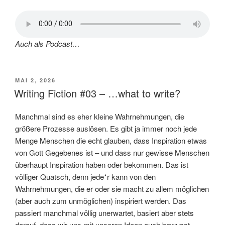
Auch als Podcast…
VERÖFFENTLICHT
MAI 2, 2026
AM
Writing Fiction #03 – …what to write?
Manchmal sind es eher kleine Wahrnehmungen, die
größere Prozesse auslösen. Es gibt ja immer noch jede
Menge Menschen die echt glauben, dass Inspiration etwas
von Gott Gegebenes ist – und dass nur gewisse Menschen
überhaupt Inspiration haben oder bekommen. Das ist
völliger Quatsch, denn jede*r kann von den
Wahrnehmungen, die er oder sie macht zu allem möglichen
(aber auch zum unmöglichen) inspiriert werden. Das
passiert manchmal völlig unerwartet, basiert aber stets
darauf, dass wir uns mit unseren Ideen auch bewusst