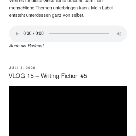
Welt es für diese Geschichte braucht; damit ich
menschliche Themen unterbringen kann. Mein Label
entsteht unterdessen ganz von selbst.
Auch als Podcast…
VERÖFFENTLICHT
JULI 4, 2026
AM
VLOG 15 – Writing Fiction #5