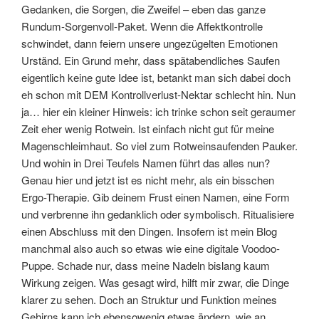
Gedanken, die Sorgen, die Zweifel – eben das ganze
Rundum-Sorgenvoll-Paket. Wenn die Affektkontrolle
schwindet, dann feiern unsere ungezügelten Emotionen
Urständ. Ein Grund mehr, dass spätabendliches Saufen
eigentlich keine gute Idee ist, betankt man sich dabei doch
eh schon mit DEM Kontrollverlust-Nektar schlecht hin. Nun
ja… hier ein kleiner Hinweis: ich trinke schon seit geraumer
Zeit eher wenig Rotwein. Ist einfach nicht gut für meine
Magenschleimhaut. So viel zum Rotweinsaufenden Pauker.
Und wohin in Drei Teufels Namen führt das alles nun?
Genau hier und jetzt ist es nicht mehr, als ein bisschen
Ergo-Therapie. Gib deinem Frust einen Namen, eine Form
und verbrenne ihn gedanklich oder symbolisch. Ritualisiere
einen Abschluss mit den Dingen. Insofern ist mein Blog
manchmal also auch so etwas wie eine digitale Voodoo-
Puppe. Schade nur, dass meine Nadeln bislang kaum
Wirkung zeigen. Was gesagt wird, hilft mir zwar, die Dinge
klarer zu sehen. Doch an Struktur und Funktion meines
Gehirns kann ich ebensowenig etwas ändern, wie an