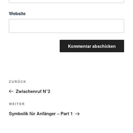
Website
Beitragsnavigation
Vorheriger
ZURÜCK
Beitrag
Zwischenruf N°2
Nächster
WEITER
Beitrag
Symbolik für Anfänger – Part 1