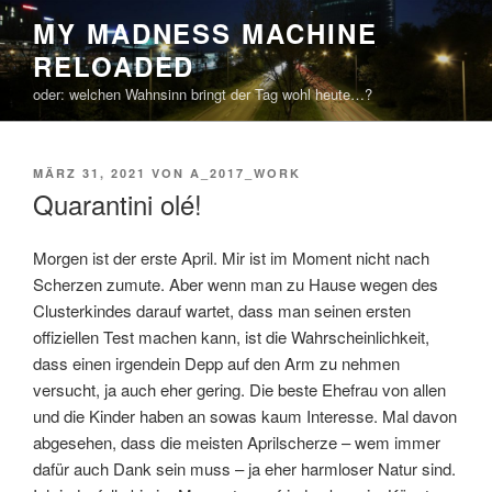
Zum
MY MADNESS MACHINE
Inhalt
RELOADED
springen
oder: welchen Wahnsinn bringt der Tag wohl heute…?
VERÖFFENTLICHT
MÄRZ 31, 2021
VON
A_2017_WORK
AM
Quarantini olé!
Morgen ist der erste April. Mir ist im Moment nicht nach
Scherzen zumute. Aber wenn man zu Hause wegen des
Clusterkindes darauf wartet, dass man seinen ersten
offiziellen Test machen kann, ist die Wahrscheinlichkeit,
dass einen irgendein Depp auf den Arm zu nehmen
versucht, ja auch eher gering. Die beste Ehefrau von allen
und die Kinder haben an sowas kaum Interesse. Mal davon
abgesehen, dass die meisten Aprilscherze – wem immer
dafür auch Dank sein muss – ja eher harmloser Natur sind.