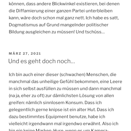
können, dass andere Blickwinkel existieren, bei denen
die Diffamierung einer ganzen Partei unterbleiben
kann, wäre doch schon mal ganz nett. Ich habe es satt,
Dogmatismus auf Grund mangelnder politischer
Bildung ausgleichen zu müssen! Und tschüss…
VERÖFFENTLICHT
MÄRZ 27, 2021
AM
Und es geht doch noch…
Ich bin auch einer dieser (schwachen) Menschen, die
manchmal das unheilige Gefühl bekommen, eine Leere
in sich selbst ausfüllen zu müssen und dann manchmal
(na ja, eher zu oft) zur dämlichsten Lösung von allen
greifen: nämlich sinnlosem Konsum. Dass ich
gelegentlich gerne knipse ist ein alter Hut. Dass ich
dazu bestimmtes Equipment benutze, habe ich
vielleicht irgendwann mal irgendwo erwähnt. Also ich
bin ein keine Marken-Hure, wenn es um Kamera-