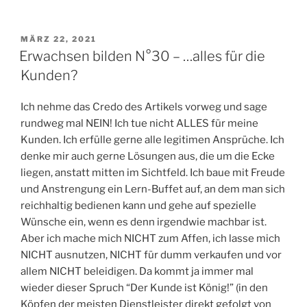
VERÖFFENTLICHT
MÄRZ 22, 2021
AM
Erwachsen bilden N°30 – …alles für die
Kunden?
Ich nehme das Credo des Artikels vorweg und sage
rundweg mal NEIN! Ich tue nicht ALLES für meine
Kunden. Ich erfülle gerne alle legitimen Ansprüche. Ich
denke mir auch gerne Lösungen aus, die um die Ecke
liegen, anstatt mitten im Sichtfeld. Ich baue mit Freude
und Anstrengung ein Lern-Buffet auf, an dem man sich
reichhaltig bedienen kann und gehe auf spezielle
Wünsche ein, wenn es denn irgendwie machbar ist.
Aber ich mache mich NICHT zum Affen, ich lasse mich
NICHT ausnutzen, NICHT für dumm verkaufen und vor
allem NICHT beleidigen. Da kommt ja immer mal
wieder dieser Spruch “Der Kunde ist König!” (in den
Köpfen der meisten Dienstleister direkt gefolgt von