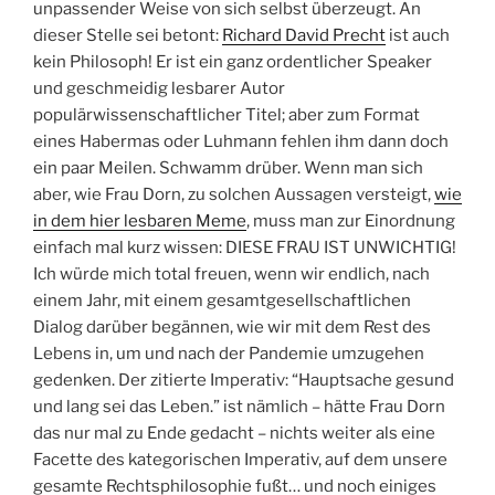
unpassender Weise von sich selbst überzeugt. An
dieser Stelle sei betont:
Richard David Precht
ist auch
kein Philosoph! Er ist ein ganz ordentlicher Speaker
und geschmeidig lesbarer Autor
populärwissenschaftlicher Titel; aber zum Format
eines Habermas oder Luhmann fehlen ihm dann doch
ein paar Meilen. Schwamm drüber. Wenn man sich
aber, wie Frau Dorn, zu solchen Aussagen versteigt,
wie
in dem hier lesbaren Meme
, muss man zur Einordnung
einfach mal kurz wissen: DIESE FRAU IST UNWICHTIG!
Ich würde mich total freuen, wenn wir endlich, nach
einem Jahr, mit einem gesamtgesellschaftlichen
Dialog darüber begännen, wie wir mit dem Rest des
Lebens in, um und nach der Pandemie umzugehen
gedenken. Der zitierte Imperativ: “Hauptsache gesund
und lang sei das Leben.” ist nämlich – hätte Frau Dorn
das nur mal zu Ende gedacht – nichts weiter als eine
Facette des kategorischen Imperativ, auf dem unsere
gesamte Rechtsphilosophie fußt… und noch einiges