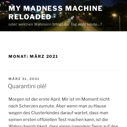
Zum
MY MADNESS MACHINE
Inhalt
RELOADED
springen
oder: welchen Wahnsinn bringt der Tag wohl heute…?
MONAT:
MÄRZ 2021
VERÖFFENTLICHT
MÄRZ 31, 2021
AM
Quarantini olé!
Morgen ist der erste April. Mir ist im Moment nicht
nach Scherzen zumute. Aber wenn man zu Hause
wegen des Clusterkindes darauf wartet, dass man
seinen ersten offiziellen Test machen kann, ist die
Wahrscheinlichkeit, dass einen irgendein Depp auf den