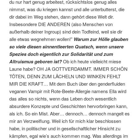
du nur hart genug arbeitest, rücksichtslos genug alles
nimmst, was du kriegen kannst und alle unterbutterst, die
dir dabei im Weg stehen, dann gehört diese Welt dir.
Insbesondere DIE ANDEREN (also Menschen von
außerhalb deiner Ingroup) sind dein Todfeind, weil sie dir
alle etwas wegnehmen wollen!”
Warum zur Hölle glauben
so viele diesen sinnentleerten Quatsch, wenn unsere
Spezies doch eigentlich zur Solidarität und zum
Altruismus geboren ist?
Ob ich heute vielleicht miese
Laune habe? OH JA GOTTVERDAMMT. IMMER SCHÖN
TÖTEN, DENN ZUM LÄCHELN UND WINKEN FEHLT
MIR DIE KRAFT… Mit dem Buch über den genderfluiden
veganen Vampir mit Rote-Beete-Allergie namens Ella wird
das alles so nichts, wenn das Leben doch wesentlich
absurdere Konzepte und Geschichten hervorbringen kann,
als ich. So ein Mist. Aber… dennoch… dennoch mangelt es
mir an Verzweiflung. Weil ich für mich klar beschlossen
habe, in politischer und in gesellschaftlicher Hinsicht zu
kämpfen, egal wie’s auch kommen mag. Was allerdings im