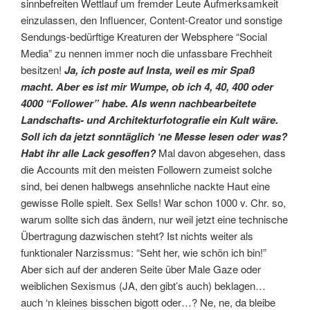
sinnbefreiten Wettlauf um fremder Leute Aufmerksamkeit
einzulassen, den Influencer, Content-Creator und sonstige
Sendungs-bedürftige Kreaturen der Websphere “Social
Media” zu nennen immer noch die unfassbare Frechheit
besitzen!
Ja, ich poste auf Insta, weil es mir Spaß
macht. Aber es ist mir Wumpe, ob ich 4, 40, 400 oder
4000 “Follower” habe. Als wenn nachbearbeitete
Landschafts- und Architekturfotografie ein Kult wäre.
Soll ich da jetzt sonntäglich ‘ne Messe lesen oder was?
Habt ihr alle Lack gesoffen?
Mal davon abgesehen, dass
die Accounts mit den meisten Followern zumeist solche
sind, bei denen halbwegs ansehnliche nackte Haut eine
gewisse Rolle spielt. Sex Sells! War schon 1000 v. Chr. so,
warum sollte sich das ändern, nur weil jetzt eine technische
Übertragung dazwischen steht? Ist nichts weiter als
funktionaler Narzissmus: “Seht her, wie schön ich bin!”
Aber sich auf der anderen Seite über Male Gaze oder
weiblichen Sexismus (JA, den gibt’s auch) beklagen…
auch ‘n kleines bisschen bigott oder…? Ne, ne, da bleibe