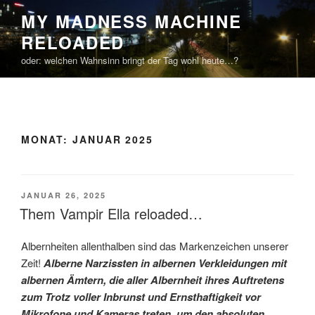
Zum
MY MADNESS MACHINE
Inhalt
RELOADED
springen
oder: welchen Wahnsinn bringt der Tag wohl heute…?
MONAT:
JANUAR 2025
VERÖFFENTLICHT
JANUAR 26, 2025
AM
Them Vampir Ella reloaded…
Albernheiten allenthalben sind das Markenzeichen unserer
Zeit!
Alberne Narzissten in albernen Verkleidungen mit
albernen Ämtern, die aller Albernheit ihres Auftretens
zum Trotz voller Inbrunst und Ernsthaftigkeit vor
Mikrofone und Kameras treten, um den absoluten