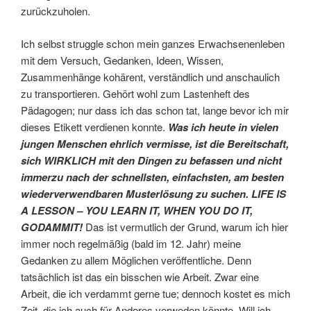
zurückzuholen.
Ich selbst struggle schon mein ganzes Erwachsenenleben
mit dem Versuch, Gedanken, Ideen, Wissen,
Zusammenhänge kohärent, verständlich und anschaulich
zu transportieren. Gehört wohl zum Lastenheft des
Pädagogen; nur dass ich das schon tat, lange bevor ich mir
dieses Etikett verdienen konnte.
Was ich heute in vielen
jungen Menschen ehrlich vermisse, ist die Bereitschaft,
sich WIRKLICH mit den Dingen zu befassen und nicht
immerzu nach der schnellsten, einfachsten, am besten
wiederverwendbaren Musterlösung zu suchen. LIFE IS
A LESSON – YOU LEARN IT, WHEN YOU DO IT,
GODAMMIT!
Das ist vermutlich der Grund, warum ich hier
immer noch regelmäßig (bald im 12. Jahr) meine
Gedanken zu allem Möglichen veröffentliche. Denn
tatsächlich ist das ein bisschen wie Arbeit. Zwar eine
Arbeit, die ich verdammt gerne tue; dennoch kostet es mich
Zeit, die ich auch für Anderes verweden könnte. Will ich