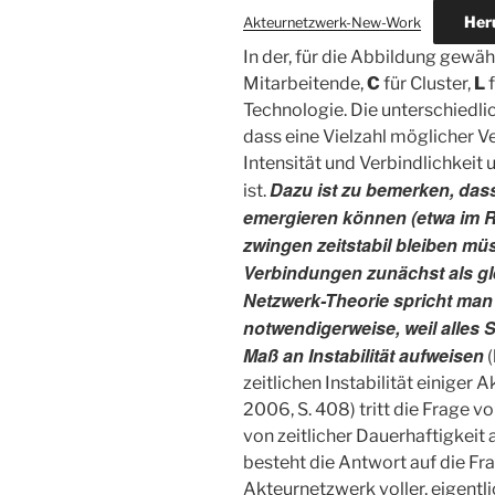
Her
Akteurnetzwerk-New-Work
In der, für die Abbildung gewä
Mitarbeitende,
C
für Cluster,
L
f
Technologie. Die unterschiedl
dass eine Vielzahl möglicher 
Intensität und Verbindlichkeit 
Dazu ist zu bemerken, das
ist.
emergieren können (etwa im R
zwingen zeitstabil bleiben mü
Verbindungen zunächst als gle
Netzwerk-Theorie spricht man
notwendigerweise, weil alles S
Maß an Instabilität aufweisen
(
zeitlichen Instabilität einiger 
2006, S. 408) tritt die Frage v
von zeitlicher Dauerhaftigkeit a
besteht die Antwort auf die Fr
Akteurnetzwerk voller, eigentl