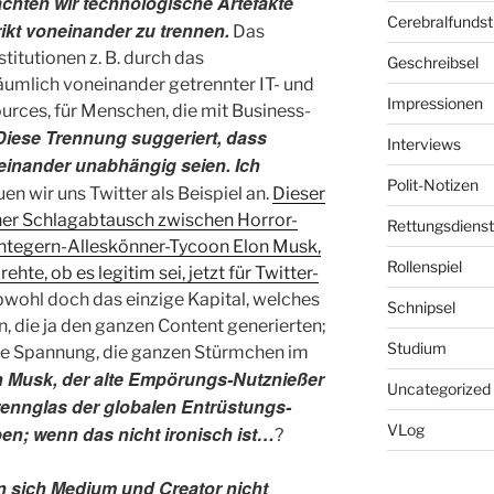
hten wir technologische Artefakte
Cerebralfunds
ikt voneinander zu trennen.
Das
stitutionen z. B. durch das
Geschreibsel
äumlich voneinander getrennter IT- und
Impressionen
ces, für Menschen, die mit Business-
Diese Trennung suggeriert, dass
Interviews
inander unabhängig seien. Ich
Polit-Notizen
n wir uns Twitter als Beispiel an.
Dieser
iner Schlagabtausch zwischen Horror-
Rettungsdienst
tegern-Alleskönner-Tycoon Elon Musk,
Rollenspiel
hte, ob es legitim sei, jetzt für Twitter-
wohl doch das einzige Kapital, welches
Schnipsel
en, die ja den ganzen Content generierten;
Studium
ze Spannung, die ganzen Stürmchen im
n Musk, der alte Empörungs-Nutznießer
Uncategorized
 Brennglas der globalen Entrüstungs-
VLog
ben; wenn das nicht ironisch ist…
?
n sich Medium und Creator nicht