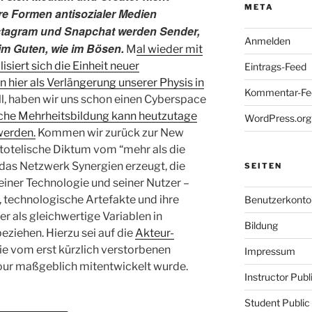
META
ere Formen antisozialer Medien
nstagram und Snapchat werden Sender,
Anmelden
im Guten, wie im Bösen.
M
al wieder mit
siert sich die Einheit neuer
Eintrags-Feed
hier als Verlängerung unserer Physis in
Kommentar-Fe
, haben wir uns schon einen Cyberspace
sche Mehrheitsbildung kann heutzutage
WordPress.org
werden.
Kommen wir zurück zur New
stotelische Diktum vom “mehr als die
 das Netzwerk Synergien erzeugt, die
SEITEN
einer Technologie und seiner Nutzer –
, technologische Artefakte und ihre
Benutzerkonto
r als gleichwertige Variablen in
Bildung
ziehen. Hierzu sei auf die
Akteur-
ie vom erst kürzlich verstorbenen
Impressum
our maßgeblich mitentwickelt wurde.
Instructor Pub
Student Public