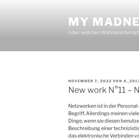
Zum
Inhalt
MY MADNE
springen
oder: welchen Wahnsinn bringt
VERÖFFENTLICHT
NOVEMBER 7, 2022
VON
A_201
AM
New work N°11 – 
Netzwerken ist in der Personal
Begriff. Allerdings meinen vie
Dinge, wenn sie diesen benutzen
Beschreibung einer technizisti
das elektronische Verbinden vo