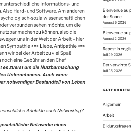
August 7, 2026
 unterschiedliche Informations- und
Bienvenue au p
 Also Hard- und Software. Am anderen
der Sonne
 psychologisch-sozialwissenschaftlichen
August 5, 2026
ander verbunden sehen möchte, um die
 nutzbar machen zu können, also die
Bienvenue au p
ewegen uns in der Welt der Arbeit – hier
August 2, 2026
nen Sympathie <=> Liebe, Antipathie <=>
Repost in engli
n wir bei der Arbeit zu viel Spaß
Juli 29, 2026
 noch eine Gebühr an den Chef
Der verwirrte S
eht es zuerst um die Nutzbarmachung
Juli 25, 2026
 des Unternehmens. Auch wenn
ogar notwendiger Bestandteil von Leben
KATEGORIEN
Allgemein
 menschliche Artefakte auch Networking?
Arbeit
geschäftliche Netzwerke eines
Bildungsfragen