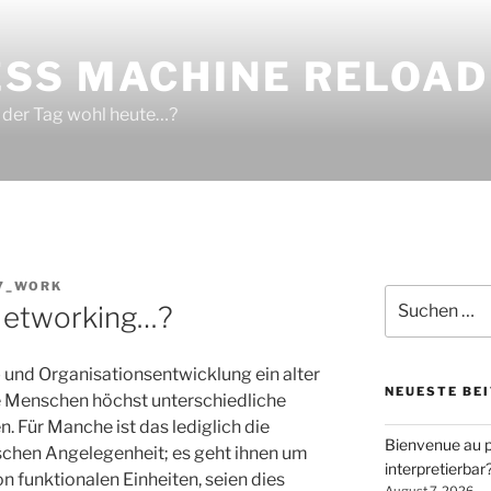
SS MACHINE RELOA
 der Tag wohl heute…?
7_WORK
Suchen
Networking…?
nach:
- und Organisationsentwicklung ein alter
NEUESTE BE
le Menschen höchst unterschiedliche
. Für Manche ist das lediglich die
Bienvenue au p
schen Angelegenheit; es geht ihnen um
interpretierbar
n funktionalen Einheiten, seien dies