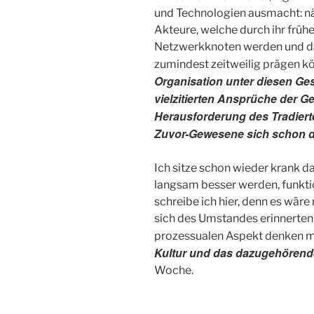
und Technologien ausmacht: nä
Akteure, welche durch ihr früh
Netzwerkknoten werden und da
zumindest zeitweilig prägen k
Organisation unter diesen Ges
vielzitierten Ansprüche der G
Herausforderung des Tradierte
Zuvor-Gewesene sich schon de
Ich sitze schon wieder krank 
langsam besser werden, funktio
schreibe ich hier, denn es wär
sich des Umstandes erinnerten
prozessualen Aspekt denken 
Kultur und das dazugehörend
Woche.