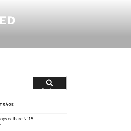
DED
Suchen
ITRÄGE
ays cathare N°15 – …
?