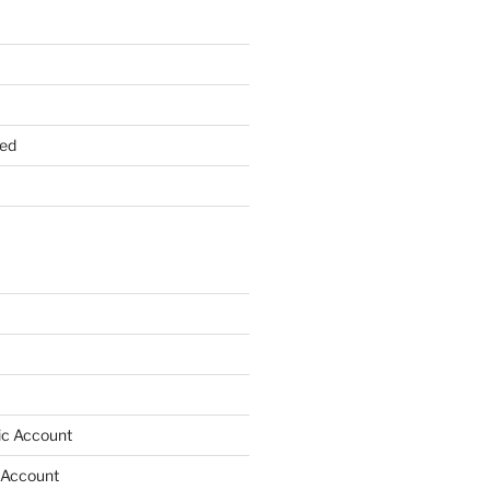
ed
lic Account
 Account