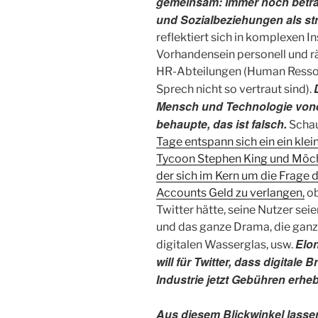
gemeinsam: immer noch betrac
und Sozialbeziehungen als str
reflektiert sich in komplexen In
Vorhandensein personell und r
HR-Abteilungen (Human Ressour
Sprech nicht so vertraut sind).
Mensch und Technologie vone
behaupte, das ist falsch.
Schaue
Tage entspann sich ein ein kle
Tycoon Stephen King und Möch
der sich im Kern um die Frage dre
Accounts Geld zu verlangen,
ob
Twitter hätte, seine Nutzer sei
und das ganze Drama, die gan
Elo
digitalen Wasserglas, usw.
will für Twitter, dass digitale
Industrie jetzt Gebühren erhe
Aus diesem Blickwinkel lasse