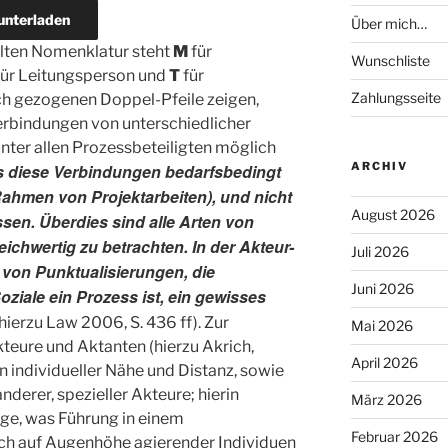
unterladen
Über mich…
hlten Nomenklatur steht
M
für
Wunschliste
ür Leitungsperson und
T
für
Zahlungsseite
ich gezogenen Doppel-Pfeile zeigen,
Verbindungen von unterschiedlicher
unter allen Prozessbeteiligten möglich
ARCHIV
s diese Verbindungen bedarfsbedingt
ahmen von Projektarbeiten), und nicht
August 2026
ssen. Überdies sind alle Arten von
ichwertig zu betrachten. In der Akteur-
Juli 2026
 von Punktualisierungen, die
Juni 2026
oziale ein Prozess ist, ein gewisses
hierzu Law 2006, S. 436 ff). Zur
Mai 2026
Akteure und Aktanten (hierzu Akrich,
April 2026
on individueller Nähe und Distanz, sowie
nderer, spezieller Akteure; hierin
März 2026
age, was Führung in einem
Februar 2026
ich auf Augenhöhe agierender Individuen