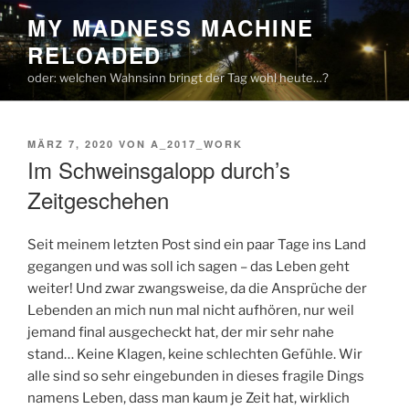
Zum
MY MADNESS MACHINE
Inhalt
RELOADED
springen
oder: welchen Wahnsinn bringt der Tag wohl heute…?
VERÖFFENTLICHT
MÄRZ 7, 2020
VON
A_2017_WORK
AM
Im Schweinsgalopp durch’s
Zeitgeschehen
Seit meinem letzten Post sind ein paar Tage ins Land
gegangen und was soll ich sagen – das Leben geht
weiter! Und zwar zwangsweise, da die Ansprüche der
Lebenden an mich nun mal nicht aufhören, nur weil
jemand final ausgecheckt hat, der mir sehr nahe
stand… Keine Klagen, keine schlechten Gefühle. Wir
alle sind so sehr eingebunden in dieses fragile Dings
namens Leben, dass man kaum je Zeit hat, wirklich