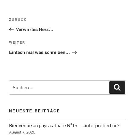
Beitragsnavigation
Vorheriger
ZURÜCK
Beitrag
Verwirrtes Herz…
Nächster
WEITER
Beitrag
Einfach mal was schreiben…
Suchen
Suche
nach:
NEUESTE BEITRÄGE
Bienvenue au pays cathare N°15 – …interpretierbar?
August 7, 2026