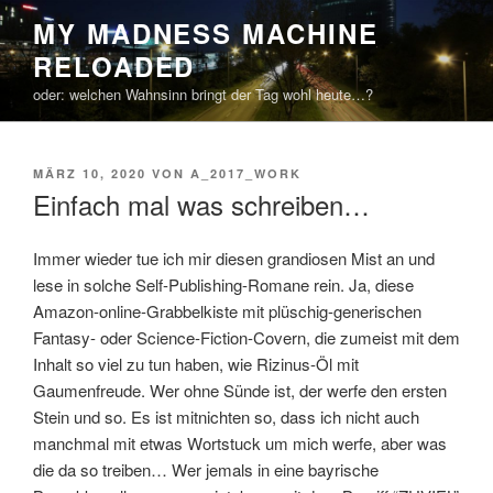
Zum
MY MADNESS MACHINE
Inhalt
RELOADED
springen
oder: welchen Wahnsinn bringt der Tag wohl heute…?
VERÖFFENTLICHT
MÄRZ 10, 2020
VON
A_2017_WORK
AM
Einfach mal was schreiben…
Immer wieder tue ich mir diesen grandiosen Mist an und
lese in solche Self-Publishing-Romane rein. Ja, diese
Amazon-online-Grabbelkiste mit plüschig-generischen
Fantasy- oder Science-Fiction-Covern, die zumeist mit dem
Inhalt so viel zu tun haben, wie Rizinus-Öl mit
Gaumenfreude. Wer ohne Sünde ist, der werfe den ersten
Stein und so. Es ist mitnichten so, dass ich nicht auch
manchmal mit etwas Wortstuck um mich werfe, aber was
die da so treiben… Wer jemals in eine bayrische