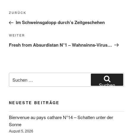
Beitragsnavigation
Vorheriger
ZURÜCK
Beitrag
Im Schweinsgalopp durch’s Zeitgeschehen
Nächster
WEITER
Beitrag
Fresh from Absurdistan N°1 – Wahnsinns-Virus…
Suchen
nach:
Suchen
NEUESTE BEITRÄGE
Bienvenue au pays cathare N°14 – Schatten unter der
Sonne
August 5, 2026