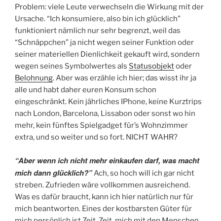
Problem: viele Leute verwechseln die Wirkung mit der
Ursache. “Ich konsumiere, also bin ich glücklich”
funktioniert nämlich nur sehr begrenzt, weil das
“Schnäppchen” ja nicht wegen seiner Funktion oder
seiner materiellen Dienlichkeit gekauft wird, sondern
wegen seines Symbolwertes als
Statusobjekt
oder
Belohnung
. Aber was erzähle ich hier; das wisst ihr ja
alle und habt daher euren Konsum schon
eingeschränkt. Kein jährliches IPhone, keine Kurztrips
nach London, Barcelona, Lissabon oder sonst wo hin
mehr, kein fünftes Spielgadget für’s Wohnzimmer
extra, und so weiter und so fort. NICHT WAHR?
“Aber wenn ich nicht mehr einkaufen darf, was macht
mich dann glücklich?”
Ach, so hoch will ich gar nicht
streben. Zufrieden wäre vollkommen ausreichend.
Was es dafür braucht, kann ich hier natürlich nur für
mich beantworten. Eines der kostbarsten Güter für
mich persönlich ist Zeit. Zeit, mich mit den Menschen