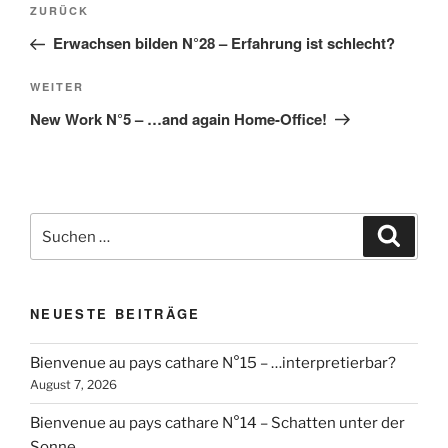
Vorheriger
ZURÜCK
Beitrag
Erwachsen bilden N°28 – Erfahrung ist schlecht?
Nächster
WEITER
Beitrag
New Work N°5 – …and again Home-Office!
Suchen
Suche
nach:
NEUESTE BEITRÄGE
Bienvenue au pays cathare N°15 – …interpretierbar?
August 7, 2026
Bienvenue au pays cathare N°14 – Schatten unter der
Sonne