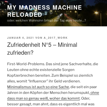
Zum
MY MADNESS MACHINE
Inhalt
RELOADED
springen
oder: welchen Wahnsinn bringt der Tag wohl heute…?
VERÖFFENTLICHT
JANUAR 4, 2021
VON
A_2017_WORK
AM
Zufriedenheit N°5 – Minimal
zufrieden?
First-World-Problems. Das sind jene Sachverhalte, die
Leuten ohne echte existenzielle Sorgen
Kopfzerbrechen bereiten. Zum Beispiel so ziemlich
alles, womit “Influencer” ihr Geld verdienen.
Minimalismus ist auch so eine Sache
, die seit ein paar
Jahren in den Köpfen der Menschen herumspukt,
ohne
dass man so genau weiß, woher das kommt
. Oder,
besser gesagt, man ahnt, dass es eigentlich mal was