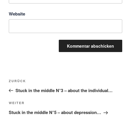
Website
Beitragsnavigation
Vorheriger
ZURÜCK
Beitrag
Stuck in the middle N°3 – about the individual…
Nächster
WEITER
Beitrag
Stuck in the middle N°5 – about depression…