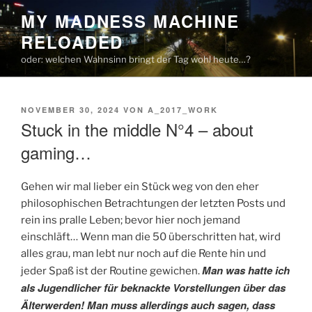
Zum
MY MADNESS MACHINE
Inhalt
RELOADED
springen
oder: welchen Wahnsinn bringt der Tag wohl heute…?
VERÖFFENTLICHT
NOVEMBER 30, 2024
VON
A_2017_WORK
AM
Stuck in the middle N°4 – about
gaming…
Gehen wir mal lieber ein Stück weg von den eher
philosophischen Betrachtungen der letzten Posts und
rein ins pralle Leben; bevor hier noch jemand
einschläft… Wenn man die 50 überschritten hat, wird
alles grau, man lebt nur noch auf die Rente hin und
Man was hatte ich
jeder Spaß ist der Routine gewichen.
als Jugendlicher für beknackte Vorstellungen über das
Älterwerden! Man muss allerdings auch sagen, dass