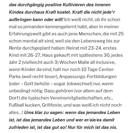
das durchgängig positive Kultivieren des inneren
Kindes durchaus Kraft kostet. Kraft die nicht jede*r
aufbringen kann oder will!
Ich weiß nicht, ob ihr schon
mal so jemanden kennengelernt habt, aber in meiner
Erfahrungswelt gibt es auch jene Menschen, die mit 25
schon mental alt sind, weil sie den Lebensweg bis zur
Rente durchgeplant haben: Heirat mit 23-24, erstes
Kind mit 26-27, Haus gekauft mit spätestens 30, jedes
Jahr 2 (vielleicht auch 3) Wochen Malle all inclusive,
wenn Kinder da sind, halt nur noch 10 Tage Center-
Parks (weil recht teuer), Anpassungs-Fortbildungen
(oder – Gott behüte – sogar Jobwechsel) nur, wenn
unbedingt nötig. Dazu gehören (vor allem auf dem
Dorf) die typischen Vereinsmitgliedschaften, etc.,
Fußball kucken, Grillfeste, und was weiß ich nicht noch
Ums klar zu sagen: wenn das jemandes Leben
alles…!
ist, ist das jemandes Leben und wer er/sie/es damit
zufrieden ist, ist das gut so! Nur für mich ist das nix.