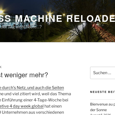
SS MACHINE RELOAD
 der Tag wohl heute…?
K
Suchen
t weniger mehr?
nach:
e durch’s Netz, und auch die Seiten
NEUESTE BE
rne und viel zitiert wird, weil das Thema
e Einführung einer 4-Tage-Woche bei
Bienvenue au p
iative 4 day week global
hat einen
der Sonne
60 Unternehmen aus verschiedenen