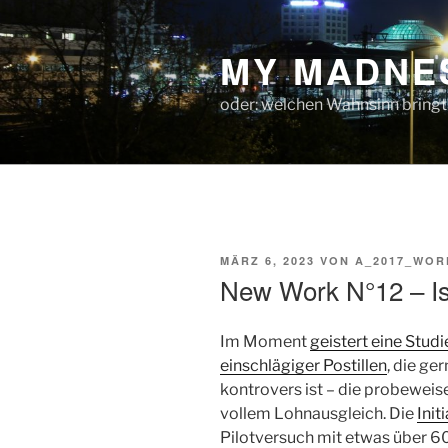
Zum
Inhalt
MY MADNE
springen
oder: welchen Wahnsinn bringt
VERÖFFENTLICHT
MÄRZ 6, 2023
VON
A_2017_WOR
AM
New Work N°12 – Is
Im Moment
geistert eine Studi
einschlägiger Postillen
, die ge
kontrovers ist – die probeweis
vollem Lohnausgleich. Die
Init
Pilotversuch mit etwas über 