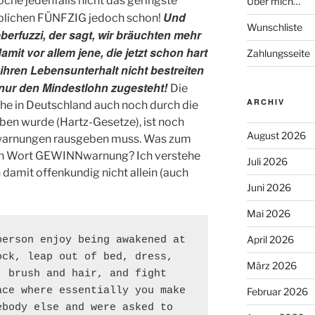
oche jedenfalls nicht das geringste
Über mich…
Und
blichen FÜNFZIG jedoch schon!
Wunschliste
berfuzzi, der sagt, wir bräuchten mehr
amit vor allem jene, die jetzt schon hart
Zahlungsseite
ihren Lebensunterhalt nicht bestreiten
nur den Mindestlohn zugesteht!
Die
ARCHIV
che in Deutschland auch noch durch die
en wurde (Hartz-Gesetze), ist noch
August 2026
nwarnungen rausgeben muss. Was zum
 ein Wort GEWINNwarnung? Ich verstehe
Juli 2026
n damit offenkundig nicht allein (auch
Juni 2026
Mai 2026
April 2026
erson enjoy being awakened at 
ck, leap out of bed, dress, 
März 2026
 brush and hair, and fight 
ce where essentially you make 
Februar 2026
body else and were asked to 