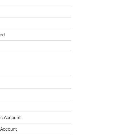
ed
lic Account
 Account