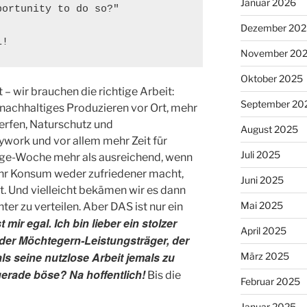
Januar 2026
ortunity to do so?"

Dezember 202
i!
November 20
Oktober 2025
– wir brauchen die richtige Arbeit:
September 20
nachhaltiges Produzieren vor Ort, mehr
rfen, Naturschutz und
August 2025
work und vor allem mehr Zeit für
Juli 2025
-Tage-Woche mehr als ausreichend, wenn
ehr Konsum weder zufriedener macht,
Juni 2025
. Und vielleicht bekämen wir es dann
Mai 2025
er zu verteilen. Aber DAS ist nur ein
t mir egal. Ich bin lieber ein stolzer
April 2025
nder Möchtegern-Leistungsträger, der
s seine nutzlose Arbeit jemals zu
März 2025
erade böse? Na hoffentlich!
Bis die
Februar 2025
Januar 2025