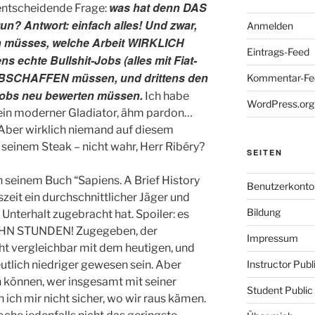
was hat denn DAS
entscheidende Frage:
un? Antwort: einfach alles! Und zwar,
Anmelden
en müsses, welche Arbeit WIRKLICH
Eintrags-Feed
s echte Bullshit-Jobs (alles mit Fiat-
 ABSCHAFFEN müssen, und drittens den
Kommentar-Fe
Jobs neu bewerten müssen.
Ich habe
WordPress.org
 ein moderner Gladiator, ähm pardon…
 Aber wirklich niemand auf diesem
 seinem Steak – nicht wahr, Herr Ribéry?
SEITEN
n seinem Buch “Sapiens. A Brief History
Benutzerkonto
szeit ein durchschnittlicher Jäger und
Bildung
nterhalt zugebracht hat. Spoiler: es
EHN STUNDEN! Zugegeben, der
Impressum
ht vergleichbar mit dem heutigen, und
tlich niedriger gewesen sein. Aber
Instructor Pub
 können, wer insgesamt mit seiner
Student Public
n ich mir nicht sicher, wo wir raus kämen.