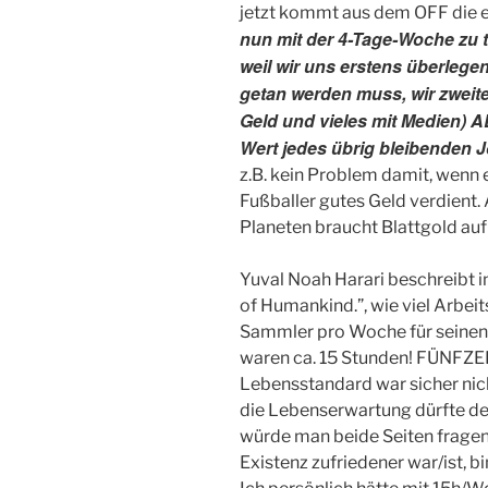
jetzt kommt aus dem OFF die 
nun mit der 4-Tage-Woche zu t
weil wir uns erstens überleg
getan werden muss, wir zweiten
Geld und vieles mit Medien)
Wert jedes übrig bleibenden 
z.B. kein Problem damit, wenn
Fußballer gutes Geld verdient.
Planeten braucht Blattgold auf
Yuval Noah Harari beschreibt i
of Humankind.”, wie viel Arbeit
Sammler pro Woche für seinen U
waren ca. 15 Stunden! FÜNFZ
Lebensstandard war sicher nic
die Lebenserwartung dürfte deu
würde man beide Seiten fragen
Existenz zufriedener war/ist, bi