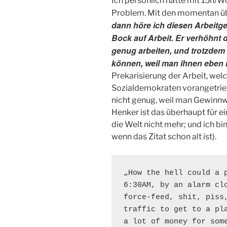
Ich persönlich hätte mit 15h/W
Problem. Mit den momentan ü
dann höre ich diesen Arbeitge
Bock auf Arbeit. Er verhöhnt d
genug arbeiten, und trotzdem 
können, weil man ihnen eben 
Prekarisierung der Arbeit, wel
Sozialdemokraten vorangetrieb
nicht genug, weil man Gewin
Henker ist das überhaupt für
die Welt nicht mehr; und ich bi
wenn das Zitat schon alt ist).
„How the hell could a p
6:30AM, by an alarm clo
force-feed, shit, piss,
traffic to get to a pla
a lot of money for some