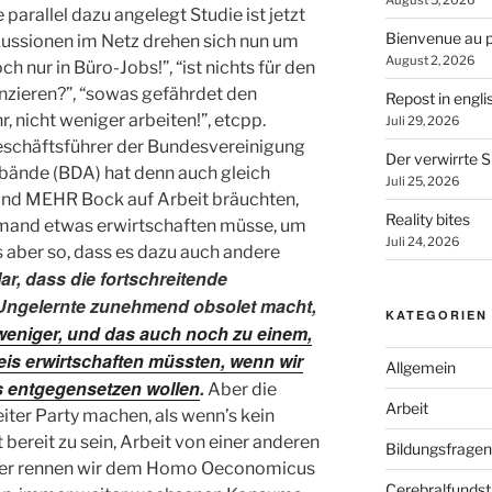
August 5, 2026
parallel dazu angelegt Studie ist jetzt
Bienvenue au p
kussionen im Netz drehen sich nun um
August 2, 2026
h nur in Büro-Jobs!”, “ist nichts für den
nanzieren?”, “sowas gefährdet den
Repost in engli
, nicht weniger arbeiten!”, etcpp.
Juli 29, 2026
eschäftsführer der Bundesvereinigung
Der verwirrte S
bände (BDA) hat denn auch gleich
Juli 25, 2026
land MEHR Bock auf Arbeit bräuchten,
Reality bites
jemand etwas erwirtschaften müsse, um
Juli 24, 2026
es aber so, dass es dazu auch andere
klar, dass die fortschreitende
 Ungelernte zunehmend obsolet macht,
KATEGORIEN
weniger, und das auch noch zu einem,
eis erwirtschaften müssten, wenn wir
Allgemein
 entgegensetzen wollen
.
Aber die
Arbeit
ter Party machen, als wenn’s kein
ereit zu sein, Arbeit von einer anderen
Bildungsfragen
mmer rennen wir dem Homo Oeconomicus
Cerebralfunds