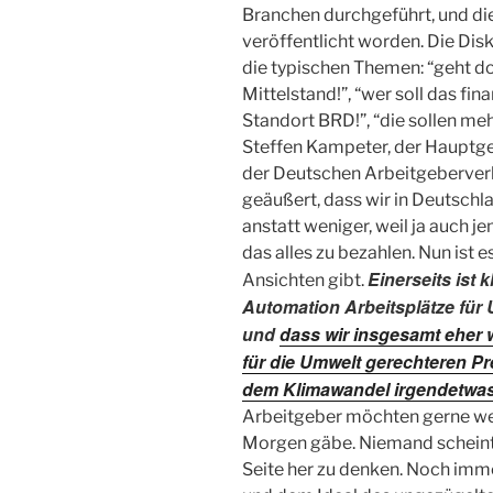
Branchen durchgeführt, und die 
veröffentlicht worden. Die Dis
die typischen Themen: “geht doc
Mittelstand!”, “wer soll das fi
Standort BRD!”, “die sollen mehr
Steffen Kampeter, der Hauptg
der Deutschen Arbeitgeberver
geäußert, dass wir in Deutsch
anstatt weniger, weil ja auch 
das alles zu bezahlen. Nun ist 
Einerseits ist 
Ansichten gibt.
Automation Arbeitsplätze für
und
dass wir insgesamt eher 
für die Umwelt gerechteren Pr
dem Klimawandel irgendetwas
Arbeitgeber möchten gerne wei
Morgen gäbe. Niemand scheint b
Seite her zu denken. Noch i