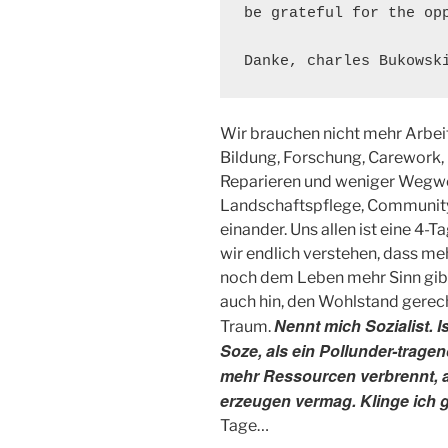
be grateful for the opp
Danke, charles Bukowsk
Wir brauchen nicht mehr Arbeit 
Bildung, Forschung, Carework, 
Reparieren und weniger Wegwe
Landschaftspflege, Community
einander. Uns allen ist eine 4
wir endlich verstehen, dass m
noch dem Leben mehr Sinn gibt
auch hin, den Wohlstand gerecht
Nennt mich Sozialist. Is
Traum.
Soze, als ein Pollunder-trage
mehr Ressourcen verbrennt, al
erzeugen vermag. Klinge ich g
Tage…