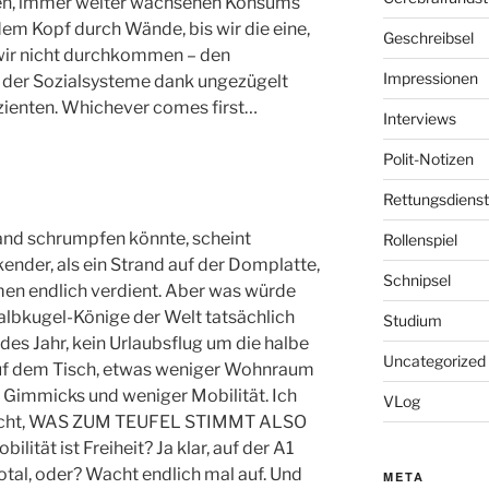
en, immer weiter wachsenen Konsums
 dem Kopf durch Wände, bis wir die eine,
Geschreibsel
 wir nicht durchkommen – den
Impressionen
s der Sozialsysteme dank ungezügelt
zienten. Whichever comes first…
Interviews
Polit-Notizen
Rettungsdienst
and schrumpfen könnte, scheint
Rollenspiel
ender, als ein Strand auf der Domplatte,
Schnipsel
men endlich verdient. Aber was würde
albkugel-Könige der Welt tatsächlich
Studium
es Jahr, kein Urlaubsflug um die halbe
Uncategorized
 auf dem Tisch, etwas weniger Wohnraum
 Gimmicks und weniger Mobilität. Ich
VLog
recht, WAS ZUM TEUFEL STIMMT ALSO
ät ist Freiheit? Ja klar, auf der A1
al, oder? Wacht endlich mal auf. Und
META