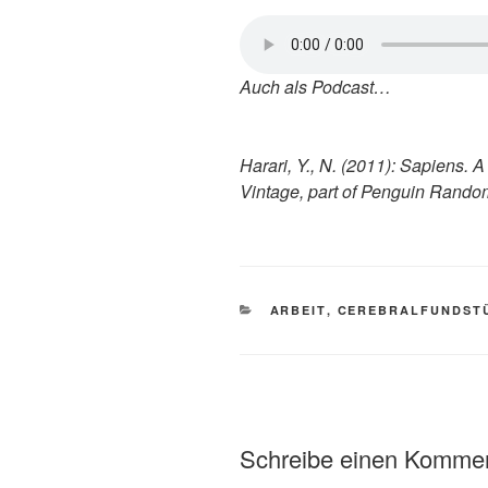
Auch als Podcast…
Harari, Y., N. (2011): Sapiens. 
Vintage, part of Penguin Rand
KATEGORIEN
ARBEIT
,
CEREBRALFUNDST
Schreibe einen Komme