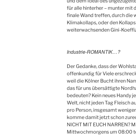
und dem Ideal des ungezügelt
für alle hinterher – munter mit
finale Wand treffen, durch die
Klimakollaps, oder den Kollap
weiterwachsenden Gini-Koeffi
Industrie-ROMANTIK…?
Der Gedanke, dass der Wohlst
offenkundig für Viele erschreck
weil die Kölner Bucht ihren Na
das für uns übersättigte Nordh
bedeuten? Kein neues Handy jed
Welt, nicht jeden Tag Fleisch
pro Person, insgesamt weniger
komme damit jetzt schon zu
NICHT MIT EUCH NARREN? Mobilit
Mittwochmorgens um 08:00 tot