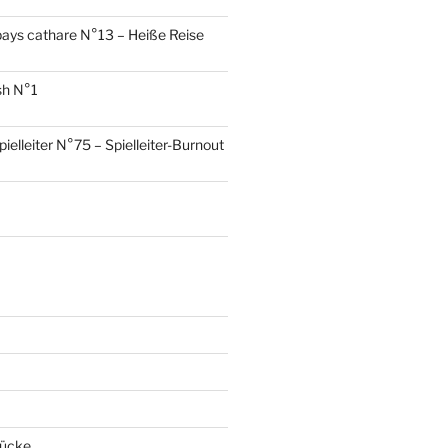
ays cathare N°13 – Heiße Reise
sh N°1
pielleiter N°75 – Spielleiter-Burnout
tücke