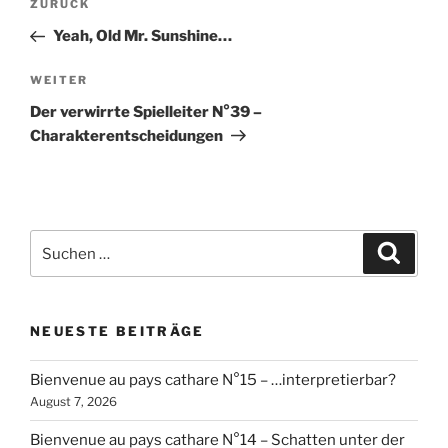
Vorheriger
ZURÜCK
Beitrag
Yeah, Old Mr. Sunshine…
Nächster
WEITER
Beitrag
Der verwirrte Spielleiter N°39 –
Charakterentscheidungen
Suchen
Suche
nach:
NEUESTE BEITRÄGE
Bienvenue au pays cathare N°15 – …interpretierbar?
August 7, 2026
Bienvenue au pays cathare N°14 – Schatten unter der