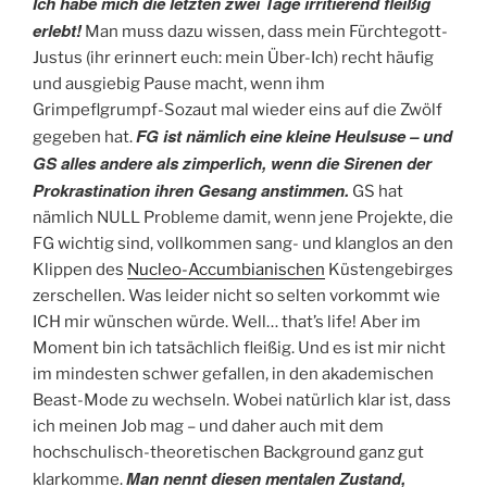
Ich habe mich die letzten zwei Tage irritierend fleißig
erlebt!
Man muss dazu wissen, dass mein Fürchtegott-
Justus (ihr erinnert euch: mein Über-Ich) recht häufig
und ausgiebig Pause macht, wenn ihm
Grimpeflgrumpf-Sozaut mal wieder eins auf die Zwölf
FG ist nämlich eine kleine Heulsuse – und
gegeben hat.
GS alles andere als zimperlich, wenn die Sirenen der
Prokrastination ihren Gesang anstimmen.
GS hat
nämlich NULL Probleme damit, wenn jene Projekte, die
FG wichtig sind, vollkommen sang- und klanglos an den
Klippen des
Nucleo-Accumbianischen
Küstengebirges
zerschellen. Was leider nicht so selten vorkommt wie
ICH mir wünschen würde. Well… that’s life! Aber im
Moment bin ich tatsächlich fleißig. Und es ist mir nicht
im mindesten schwer gefallen, in den akademischen
Beast-Mode zu wechseln. Wobei natürlich klar ist, dass
ich meinen Job mag – und daher auch mit dem
hochschulisch-theoretischen Background ganz gut
Man nennt diesen mentalen Zustand,
klarkomme.