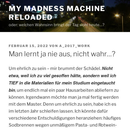
Zum
MY MADNESS MACHINE
Inhalt
RELOADED
springen
oder: welchen Wahnsinn bringt der Tag wohl heute…?
VERÖFFENTLICHT
FEBRUAR 15, 2022
VON
A_2017_WORK
AM
Man lernt ja nie aus, nicht wahr…?
Nicht
Um ehrlich zu sein – mir brummt der Schädel.
etwa, weil ich zu viel gesoffen hätte, sondern weil ich
TIEF in die Materialien für mein Studium eingetaucht
bin
, um endlich mal ein paar Hausarbeiten abliefern zu
können. Irgendwann möchte man ja mal fertig werden
mit dem Master. Denn um ehrlich zu sein, habe ich es
im letzten Jahr schleifen lassen. Ich könnte dafür
verschiedene Entschuldigungen heranziehen: häufiges
Sodbrennen wegen unmäßigem Pasta- und Rotwein-