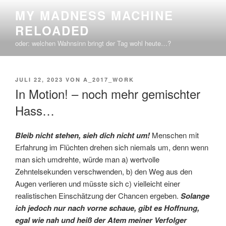
Zum
MY MADNESS MACHINE
Inhalt
RELOADED
springen
oder: welchen Wahnsinn bringt der Tag wohl heute…?
VERÖFFENTLICHT
JULI 22, 2023
VON
A_2017_WORK
AM
In Motion! – noch mehr gemischter
Hass…
Bleib nicht stehen, sieh dich nicht um!
Menschen mit
Erfahrung im Flüchten drehen sich niemals um, denn wenn
man sich umdrehte, würde man a) wertvolle
Zehntelsekunden verschwenden, b) den Weg aus den
Augen verlieren und müsste sich c) vielleicht einer
realistischen Einschätzung der Chancen ergeben.
Solange
ich jedoch nur nach vorne schaue, gibt es Hoffnung,
egal wie nah und heiß der Atem meiner Verfolger