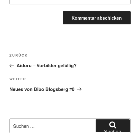
Beitragsnavigation
Vorheriger
ZURÜCK
Beitrag
Aidoru – Vorbilder gefällig?
Nächster
WEITER
Beitrag
Neues von Bibo Blogsberg #0
Suchen
nach:
Suchen