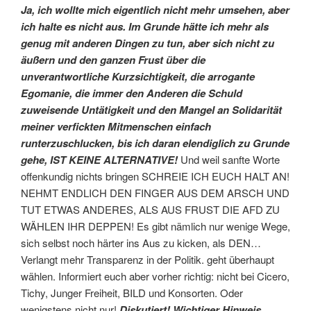
Ja, ich wollte mich eigentlich nicht mehr umsehen, aber
ich halte es nicht aus. Im Grunde hätte ich mehr als
genug mit anderen Dingen zu tun, aber sich nicht zu
äußern und den ganzen Frust über die
unverantwortliche Kurzsichtigkeit, die arrogante
Egomanie, die immer den Anderen die Schuld
zuweisende Untätigkeit und den Mangel an Solidarität
meiner verfickten Mitmenschen einfach
runterzuschlucken, bis ich daran elendiglich zu Grunde
gehe, IST KEINE ALTERNATIVE!
Und weil sanfte Worte
offenkundig nichts bringen SCHREIE ICH EUCH HALT AN!
NEHMT ENDLICH DEN FINGER AUS DEM ARSCH UND
TUT ETWAS ANDERES, ALS AUS FRUST DIE AFD ZU
WÄHLEN IHR DEPPEN! Es gibt nämlich nur wenige Wege,
sich selbst noch härter ins Aus zu kicken, als DEN…
Verlangt mehr Transparenz in der Politik. geht überhaupt
wählen. Informiert euch aber vorher richtig: nicht bei Cicero,
Tichy, Junger Freiheit, BILD und Konsorten. Oder
wenigstens nicht nur!
Diskutiert! Wichtiger Hinweis