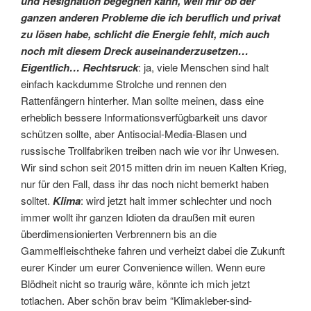
und Resignation begegnen kann, weil mir ob der
ganzen anderen Probleme die ich beruflich und privat
zu lösen habe, schlicht die Energie fehlt, mich auch
noch mit diesem Dreck auseinanderzusetzen…
Eigentlich… Rechtsruck
: ja, viele Menschen sind halt
einfach kackdumme Strolche und rennen den
Rattenfängern hinterher. Man sollte meinen, dass eine
erheblich bessere Informationsverfügbarkeit uns davor
schützen sollte, aber Antisocial-Media-Blasen und
russische Trollfabriken treiben nach wie vor ihr Unwesen.
Wir sind schon seit 2015 mitten drin im neuen Kalten Krieg,
nur für den Fall, dass ihr das noch nicht bemerkt haben
solltet.
Klima
: wird jetzt halt immer schlechter und noch
immer wollt ihr ganzen Idioten da draußen mit euren
überdimensionierten Verbrennern bis an die
Gammelfleischtheke fahren und verheizt dabei die Zukunft
eurer Kinder um eurer Convenience willen. Wenn eure
Blödheit nicht so traurig wäre, könnte ich mich jetzt
totlachen. Aber schön brav beim “Klimakleber-sind-