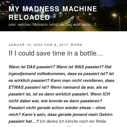
Zum
MY MADNESS MACHINE
Inhalt
RELOADED
springen
oder: welchen Wahnsinn bringt der Tag wohl heute…?
VERÖFFENTLICHT
JANUAR 19, 2024
VON
A_2017_WORK
AM
If I could save time in a bottle…
Wann ist DAS passiert? Wann ist WAS passiert? Hat
irgendjemand mitbekommen, dass es passiert ist? Ist
es wirklich passiert? Kann man nicht revidieren, dass
ETWAS passiert ist? Wenn niemand da war, als es
passiert ist, ist es dann wirklich passiert. Wenn ICH
nicht dabei war, wie konnte es dann passieren?
Passiert nicht gerade schon wieder etwas – ohne
mich? Kann’s sein, dass gerade jemand mein Gehirn
passiert hat…?
Ich denke ich könnte noch ein Weile