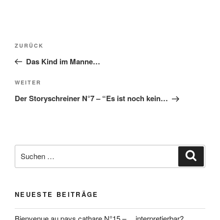
Beitragsnavigation
Vorheriger
ZURÜCK
Beitrag
Das Kind im Manne…
Nächster
WEITER
Beitrag
Der Storyschreiner N°7 – “Es ist noch kein…
Suchen
Suche
nach:
NEUESTE BEITRÄGE
Bienvenue au pays cathare N°15 – …interpretierbar?