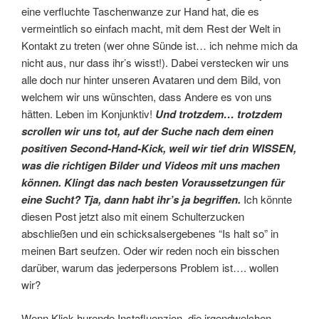
eine verfluchte Taschenwanze zur Hand hat, die es
vermeintlich so einfach macht, mit dem Rest der Welt in
Kontakt zu treten (wer ohne Sünde ist… ich nehme mich da
nicht aus, nur dass ihr’s wisst!). Dabei verstecken wir uns
alle doch nur hinter unseren Avataren und dem Bild, von
welchem wir uns wünschten, dass Andere es von uns
hätten. Leben im Konjunktiv!
Und trotzdem… trotzdem
scrollen wir uns tot, auf der Suche nach dem einen
positiven Second-Hand-Kick, weil wir tief drin WISSEN,
was die richtigen Bilder und Videos mit uns machen
können. Klingt das nach besten Voraussetzungen für
eine Sucht? Tja, dann habt ihr’s ja begriffen.
Ich könnte
diesen Post jetzt also mit einem Schulterzucken
abschließen und ein schicksalsergebenes “Is halt so” in
meinen Bart seufzen. Oder wir reden noch ein bisschen
darüber, warum das jederpersons Problem ist…. wollen
wir?
Wenn Klick-hurende Instafluenzien, die irgendwelchen