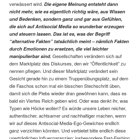
verwässert wird.
Die eigene Meinung entsteht dann
nicht mehr, wie es eigentlich richtig wäre, aus Wissen
und Bedenken, sondern ganz und gar aus Gefühlen,
die sich auf Antisocial Media so wunderbar erzeugen
und steuern lassen. Das ist es, was der Begriff
“alternative Fakten” tatsächlich meint – nämlich Fakten
durch Emotionen zu ersetzen, die viel leichter
manipulierbar sind.
Gesellschaften verändern sich auf
dem Marktplatz des Diskurses, den wir “Öffentlichkeit” zu
nennen pflegen. Und dieser Marktplatz verändert sein
Gesicht gerade hin zu einem Truppenübungsplatz, auf dem
die Faschos schon mal ein bisschen Stechschritt üben,
damit sich die Plebs wieder dran gewöhnen kann, dass es
bald ein Viertes Reich geben wird. Oder was denkt ihr, was
Typen wie Höcke wollen? Es würde unsere Leben reicher,
authentischer, achtsamer und nachhaltiger machen, wenn
wir auf dieses Antisocial-Media-Ego-Gewichse endlich
ganz verzichten könnten. Und verbietet bitte endlich diese
unerträglichen Influenzeranzien: insbesondere Fast-Fashion