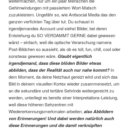
weitermachen, nur um ein paar Menschen die
Gehirnwindungen mit passiertem Wort-Matsch
zuzukleistern. Ungefähr so, wie Antisocial Media das den
ganzen verfickten Tag über tut. Du schaust in
irgendjemandes Account und siehst Bilder, bei deren
Entstehung du SO VERDAMMT GERNE dabei gewesen
wärst – einfach, weil die optische Verarschung namens
Post-Bildchen so aussieht, als ob es toll, fun, chill, cool oder
sonstwas gewesen wäre.
Glaubt eigentlich
irgendjemand, dass diese blöden Bilder etwas
abbilden, dass der Realität auch nur nahe kommt?
In
dem Moment, da deine Netzhaut gereizt wird und sich das
Bild in deinem visuellen Kortex wieder zusammensetzt, um
an die sekundäre und tertiäre Sehrinde weitergereicht zu
werden, unterliegt es bereits einer Interpretations-Leistung,
weil diese höheren Sehzentren mit
Wiedererkennungsmerkmalen arbeiten;
also Abbildern
von Erinnerungen! Und dabei werden natürlich auch
diese Erinnerungen und die damit verknüpften