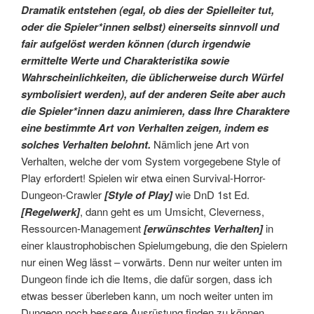
Dramatik entstehen (egal, ob dies der Spielleiter tut,
oder die Spieler*innen selbst) einerseits sinnvoll und
fair aufgelöst
werden können
(durch irgendwie
ermittelte Werte und Charakteristika sowie
Wahrscheinlichkeiten, die üblicherweise durch Würfel
symbolisiert werden), auf der anderen Seite aber auch
die Spieler*innen dazu animieren, dass Ihre Charaktere
eine bestimmte Art von Verhalten zeigen, indem es
solches Verhalten belohnt.
Nämlich jene Art von
Verhalten, welche der vom System vorgegebene Style of
Play erfordert! Spielen wir etwa einen Survival-Horror-
Dungeon-Crawler
[Style of Play]
wie DnD 1st Ed.
[Regelwerk]
, dann geht es um Umsicht, Cleverness,
Ressourcen-Management
[erwünschtes Verhalten]
in
einer klaustrophobischen Spielumgebung, die den Spielern
nur einen Weg lässt – vorwärts. Denn nur weiter unten im
Dungeon finde ich die Items, die dafür sorgen, dass ich
etwas besser überleben kann, um noch weiter unten im
Dungeon noch bessere Ausrüstung finden zu können,