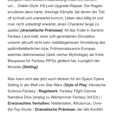
um… Diablo-Style: Kill-Loot-Upgrade-Repeat. Die Regeln
emulieren dann harte, dreckige Kämpfe, bei denen der Tod
oft schnell und unerwartet kommt, Leben also billig ist und
man nicht unbedingt erwartet, einen Charakter lange zu
spielen
[dramatische Prämisse]
. All das findet in Generic
Fantasy Land statt, einer soft-gerenderten Simulation
unserer allzuoft nicht sehr realitätsgetreuen Vorstellung des
spätmittelalterlichen bzw. Frührennaissance-Europas,
welches üblicherweise (dank reicher Mythologie) als frühe
Blaupause für Fantasy-RPGs gedient hat; zuzüglich der
Monster
[Setting]
.
Man kann sich das jetzt auch denken für ein Space Opera
Setting in der Welt von Star Wars (
Style of Play
: Heroische
Science-Fantasy /
Regelwerk
: Fantasy Flight Games
Narrative Dice (analog zu Warhammer Fantasy 3rd Ed.) /
Erwünschtes Verhalten:
Heldentaten, Altruismus, Over-
the-Top-Stunts /
Dramatische Prämisse:
der alte Konflikt