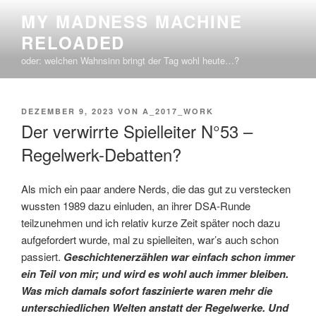
Zum
MY MADNESS MACHINE
Inhalt
RELOADED
springen
oder: welchen Wahnsinn bringt der Tag wohl heute…?
VERÖFFENTLICHT
DEZEMBER 9, 2023
VON
A_2017_WORK
AM
Der verwirrte Spielleiter N°53 –
Regelwerk-Debatten?
Als mich ein paar andere Nerds, die das gut zu verstecken
wussten 1989 dazu einluden, an ihrer DSA-Runde
teilzunehmen und ich relativ kurze Zeit später noch dazu
aufgefordert wurde, mal zu spielleiten, war’s auch schon
passiert.
Geschichtenerzählen war einfach schon immer
ein Teil von mir; und wird es wohl auch immer bleiben.
Was mich damals sofort faszinierte waren mehr die
unterschiedlichen Welten anstatt der Regelwerke. Und