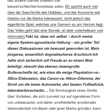
das andere Games sowieso viel
besser/schlechter/sonstwas seien. [
Er spricht auch viel
über die Geschichte des Hobbies, und das Konzerne wie
Hasbro nur die Marke interessiert, nicht jedoch das
eigentliche Spiel, welches uns Gamern so am Herzen liegt.
Das Video geht fast eine Stunde, ist aber unterhaltsam und
informativ]
Fakt ist, dass mir selbst – durch meine
eigene System-agnostische Haltung – ein großer Teil
dieser Diskussionen nie bewusst geworden ist. Mein
jüngeres, wesentlich dogmatischeres Arschloch-Ich
hätte sich sicherlich mit Freude an so einem Mist
beteiligt, obwohl das ebenso riesengroße
Bullenscheiße ist, wie etwa die ewige Playstation-vs.-
XBox-Diskussion, das Canon-vs.-Nikon-Dilemma, der
Streit um die beste Automarke, den besten Fußballclub,
laberabarberschw
ätz…
Die Sinnlosigkeit eines Streits
über Vorlieben, die sich zumeist nur auf irgendeiner Form
von unbewusster und daher unreflektierter emotionaler
Verbundenheit mit dieser oder jener Marke gründen, kann