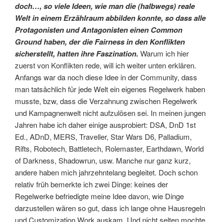
doch…, so viele Ideen, wie man die (halbwegs) reale
Welt in einem Erzählraum abbilden konnte, so dass alle
Protagonisten und Antagonisten einen Common
Ground haben, der die Fairness in den Konflikten
sicherstellt, hatten ihre Faszination.
Warum ich hier
zuerst von Konflikten rede, will ich weiter unten erklären.
Anfangs war da noch diese Idee in der Community, dass
man tatsächlich für jede Welt ein eigenes Regelwerk haben
musste, bzw, dass die Verzahnung zwischen Regelwerk
und Kampagnenwelt nicht aufzulösen sei. In meinen jungen
Jahren habe ich daher einige ausprobiert: DSA, DnD 1st
Ed., ADnD, MERS, Traveller, Star Wars D6, Palladium,
Rifts, Robotech, Battletech, Rolemaster, Earthdawn, World
of Darkness, Shadowrun, usw. Manche nur ganz kurz,
andere haben mich jahrzehntelang begleitet. Doch schon
relativ früh bemerkte ich zwei Dinge: keines der
Regelwerke befriedigte meine Idee davon, wie Dinge
darzustellen wären so gut, dass ich lange ohne Hausregeln
und Customization Work auskam. Und nicht selten mochte