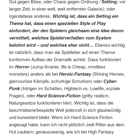
Gut gegen Böse, oder Chaos gegen Ordnung /
Setting:
vor
langer Zeit, in einer weit, weit entfernten Galaxis); oder
irgendetwas anderes.
Wichtig ist, dass ein Setting ein
Thema hat, dass einen speziellen Style of Play
einfordert, der den Spielern gleichsam eine Idee davon
vermittelt, welches Spielerverhalten vom System
belohnt wird – und welches eher nicht…
Ebenso wichtig
ist natürlich, dass man als Spielleiter auf einen Thema-
konformen Aufbau der Dramatik achtet. Dass funktioniert
im
Horror
(Jump-Scares, life is Cheap, mindless
monsters) anders als bei
Heroic-Fantasy
(Shining Heroes,
glamouröse Kämpfe, schurkige Schurken) oder
Cyber-
Punk
(Intrigen im Schatten, Hightech vs. Lowlife, soziale
Fragen), oder
Hard Science-Fiction
(gritty realism,
Naturgesetze funktionieren hier). Wichtig ist, dass die
beschriebene/bespielte Welt jederzeit in sich glaubwürdig
und konsistent bleibt. Wenn ich Hard Science-Fiction
angesagt habe, kann ich nicht plötzlich Jedi-Ritter aus dem
Hut zaubern; genausowenig, wie ich bei High Fantasy