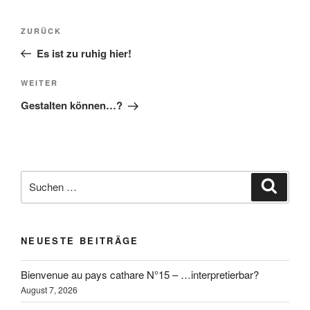
Beitragsnavigation
Vorheriger
ZURÜCK
Beitrag
Es ist zu ruhig hier!
Nächster
WEITER
Beitrag
Gestalten können…?
Suchen
Suche
nach:
NEUESTE BEITRÄGE
Bienvenue au pays cathare N°15 – …interpretierbar?
August 7, 2026