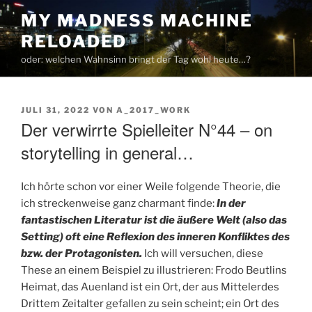
Zum
MY MADNESS MACHINE
Inhalt
RELOADED
springen
oder: welchen Wahnsinn bringt der Tag wohl heute…?
VERÖFFENTLICHT
JULI 31, 2022
VON
A_2017_WORK
AM
Der verwirrte Spielleiter N°44 – on
storytelling in general…
Ich hörte schon vor einer Weile folgende Theorie, die
ich streckenweise ganz charmant finde:
In der
fantastischen Literatur ist die äußere Welt (also das
Setting) oft eine Reflexion des inneren Konfliktes des
bzw. der Protagonisten.
Ich will versuchen, diese
These an einem Beispiel zu illustrieren: Frodo Beutlins
Heimat, das Auenland ist ein Ort, der aus Mittelerdes
Drittem Zeitalter gefallen zu sein scheint; ein Ort des