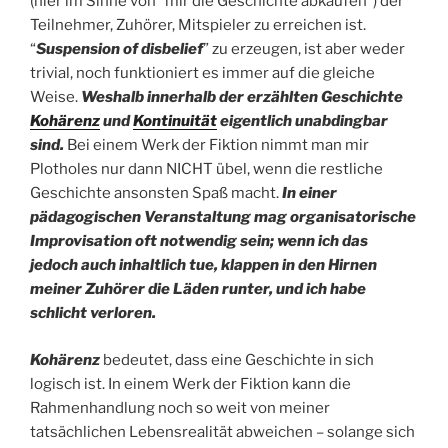
(hier im Sinne von “mir die Geschichte abkaufen”) der
Teilnehmer, Zuhörer, Mitspieler zu erreichen ist.
“
Suspension of disbelief
” zu erzeugen, ist aber weder
trivial, noch funktioniert es immer auf die gleiche
Weise.
Weshalb innerhalb der erzählten Geschichte
Kohärenz
und
Kontinuität
eigentlich unabdingbar
sind.
Bei einem Werk der Fiktion nimmt man mir
Plotholes nur dann NICHT übel, wenn die restliche
Geschichte ansonsten Spaß macht.
In einer
pädagogischen Veranstaltung mag organisatorische
Improvisation oft notwendig sein; wenn ich das
jedoch auch inhaltlich tue, klappen in den Hirnen
meiner Zuhörer die Läden runter, und ich habe
schlicht verloren.
Kohärenz
bedeutet, dass eine Geschichte in sich
logisch ist. In einem Werk der Fiktion kann die
Rahmenhandlung noch so weit von meiner
tatsächlichen Lebensrealität abweichen – solange sich