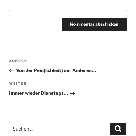
Beitragsnavigation
Vorheriger
ZURÜCK
Beitrag
Von der Pein(lichkeit) der Anderen…
Nächster
WEITER
Beitrag
Immer wieder Dienstags…
Suchen
Suche
nach: