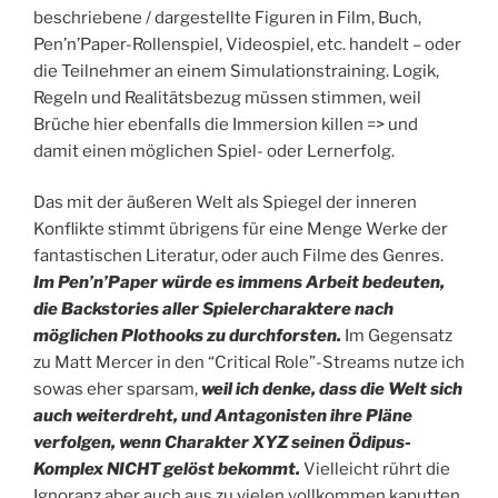
beschriebene / dargestellte Figuren in Film, Buch,
Pen’n’Paper-Rollenspiel, Videospiel, etc. handelt – oder
die Teilnehmer an einem Simulationstraining. Logik,
Regeln und Realitätsbezug müssen stimmen, weil
Brüche hier ebenfalls die Immersion killen => und
damit einen möglichen Spiel- oder Lernerfolg.
Das mit der äußeren Welt als Spiegel der inneren
Konflikte stimmt übrigens für eine Menge Werke der
fantastischen Literatur, oder auch Filme des Genres.
Im Pen’n’Paper würde es immens Arbeit bedeuten,
die Backstories aller Spielercharaktere nach
möglichen Plothooks zu durchforsten.
Im Gegensatz
zu Matt Mercer in den “Critical Role”-Streams nutze ich
sowas eher sparsam,
weil ich denke, dass die Welt sich
auch weiterdreht, und Antagonisten ihre Pläne
verfolgen, wenn Charakter XYZ seinen Ödipus-
Komplex NICHT gelöst bekommt.
Vielleicht rührt die
Ignoranz aber auch aus zu vielen vollkommen kaputten,