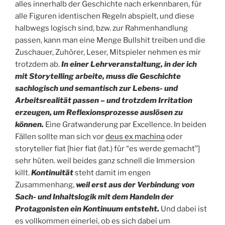
alles innerhalb der Geschichte nach erkennbaren, für
alle Figuren identischen Regeln abspielt, und diese
halbwegs logisch sind, bzw. zur Rahmenhandlung
passen, kann man eine Menge Bullshit treiben und die
Zuschauer, Zuhörer, Leser, Mitspieler nehmen es mir
trotzdem ab.
In einer Lehrveranstaltung, in der ich
mit Storytelling arbeite, muss die Geschichte
sachlogisch und semantisch zur Lebens- und
Arbeitsrealität passen – und trotzdem Irritation
erzeugen, um Reflexionsprozesse auslösen zu
können.
Eine Gratwanderung par Excellence. In beiden
Fällen sollte man sich vor
deus ex machina
oder
storyteller fiat [hier fiat (lat.) für “es werde gemacht”]
sehr hüten. weil beides ganz schnell die Immersion
killt.
Kontinuität
steht damit im engen
Zusammenhang,
weil erst aus der Verbindung von
Sach- und Inhaltslogik mit dem Handeln der
Protagonisten ein Kontinuum entsteht.
Und dabei ist
es vollkommen einerlei, ob es sich dabei um