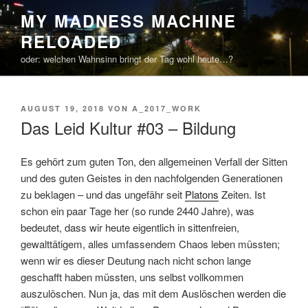
Zum
MY MADNESS MACHINE
Inhalt
RELOADED
springen
oder: welchen Wahnsinn bringt der Tag wohl heute…?
VERÖFFENTLICHT
AUGUST 19, 2018
VON
A_2017_WORK
AM
Das Leid Kultur #03 – Bildung
Es gehört zum guten Ton, den allgemeinen Verfall der Sitten
und des guten Geistes in den nachfolgenden Generationen
zu beklagen – und das ungefähr seit
Platons
Zeiten. Ist
schon ein paar Tage her (so runde 2440 Jahre), was
bedeutet, dass wir heute eigentlich in sittenfreien,
gewalttätigem, alles umfassendem Chaos leben müssten;
wenn wir es dieser Deutung nach nicht schon lange
geschafft haben müssten, uns selbst vollkommen
auszulöschen. Nun ja, das mit dem Auslöschen werden die