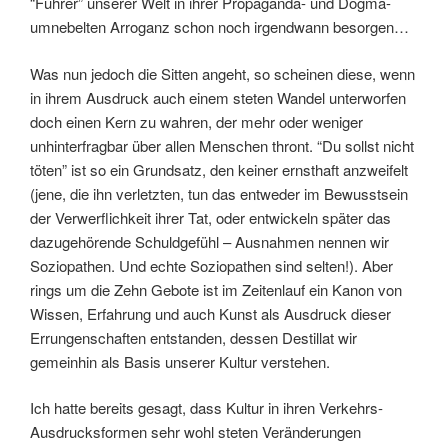
“Führer” unserer Welt in ihrer Propaganda- und Dogma-
umnebelten Arroganz schon noch irgendwann besorgen…
Was nun jedoch die Sitten angeht, so scheinen diese, wenn
in ihrem Ausdruck auch einem steten Wandel unterworfen
doch einen Kern zu wahren, der mehr oder weniger
unhinterfragbar über allen Menschen thront. “Du sollst nicht
töten” ist so ein Grundsatz, den keiner ernsthaft anzweifelt
(jene, die ihn verletzten, tun das entweder im Bewusstsein
der Verwerflichkeit ihrer Tat, oder entwickeln später das
dazugehörende Schuldgefühl – Ausnahmen nennen wir
Soziopathen. Und echte Soziopathen sind selten!). Aber
rings um die Zehn Gebote ist im Zeitenlauf ein Kanon von
Wissen, Erfahrung und auch Kunst als Ausdruck dieser
Errungenschaften entstanden, dessen Destillat wir
gemeinhin als Basis unserer Kultur verstehen.
Ich hatte bereits gesagt, dass Kultur in ihren Verkehrs-
Ausdrucksformen sehr wohl steten Veränderungen