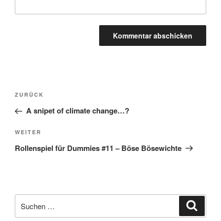
Beitragsnavigation
Vorheriger
ZURÜCK
Beitrag
A snipet of climate change…?
Nächster
WEITER
Beitrag
Rollenspiel für Dummies #11 – Böse Bösewichte
Suchen
Suche
nach: