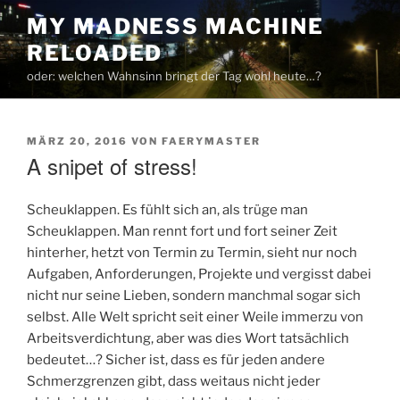
Zum
MY MADNESS MACHINE
Inhalt
RELOADED
springen
oder: welchen Wahnsinn bringt der Tag wohl heute…?
VERÖFFENTLICHT
MÄRZ 20, 2016
VON
FAERYMASTER
AM
A snipet of stress!
Scheuklappen. Es fühlt sich an, als trüge man
Scheuklappen. Man rennt fort und fort seiner Zeit
hinterher, hetzt von Termin zu Termin, sieht nur noch
Aufgaben, Anforderungen, Projekte und vergisst dabei
nicht nur seine Lieben, sondern manchmal sogar sich
selbst. Alle Welt spricht seit einer Weile immerzu von
Arbeitsverdichtung, aber was dies Wort tatsächlich
bedeutet…? Sicher ist, dass es für jeden andere
Schmerzgrenzen gibt, dass weitaus nicht jeder