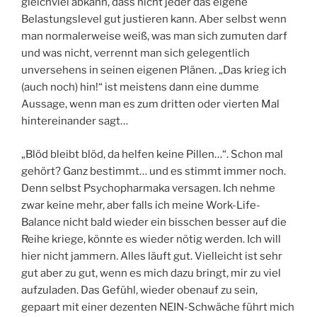
gleichviel abkann, dass nicht jeder das eigene
Belastungslevel gut justieren kann. Aber selbst wenn
man normalerweise weiß, was man sich zumuten darf
und was nicht, verrennt man sich gelegentlich
unversehens in seinen eigenen Plänen. „Das krieg ich
(auch noch) hin!“ ist meistens dann eine dumme
Aussage, wenn man es zum dritten oder vierten Mal
hintereinander sagt…
„Blöd bleibt blöd, da helfen keine Pillen…“. Schon mal
gehört? Ganz bestimmt… und es stimmt immer noch.
Denn selbst Psychopharmaka versagen. Ich nehme
zwar keine mehr, aber falls ich meine Work-Life-
Balance nicht bald wieder ein bisschen besser auf die
Reihe kriege, könnte es wieder nötig werden. Ich will
hier nicht jammern. Alles läuft gut. Vielleicht ist sehr
gut aber zu gut, wenn es mich dazu bringt, mir zu viel
aufzuladen. Das Gefühl, wieder obenauf zu sein,
gepaart mit einer dezenten NEIN-Schwäche führt mich