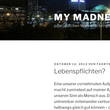
Zum
Inhalt
MY MADNE
springen
oder: welchen Wahnsinn bringt
VERÖFFENTLICHT
OKTOBER 12, 2013
VON
FAERY
AM
Lebenspflichten?
Eine unserer vornehmsten Aufgab
macht zumindest auf meiner Ag
unseren Sinn als Mensch aus. Di
untrennbar miteinander verbu
halbwegs gleich gut können – od