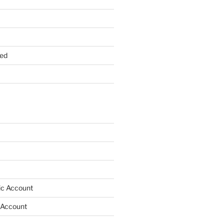
ed
lic Account
 Account