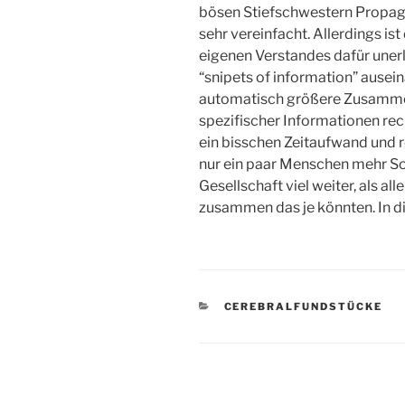
bösen Stiefschwestern Propaga
sehr vereinfacht. Allerdings i
eigenen Verstandes dafür unerlä
“snipets of information” ausein
automatisch größere Zusammen
spezifischer Informationen rec
ein bisschen Zeitaufwand und
nur ein paar Menschen mehr Sol
Gesellschaft viel weiter, als a
zusammen das je könnten. In di
KATEGORIEN
CEREBRALFUNDSTÜCKE