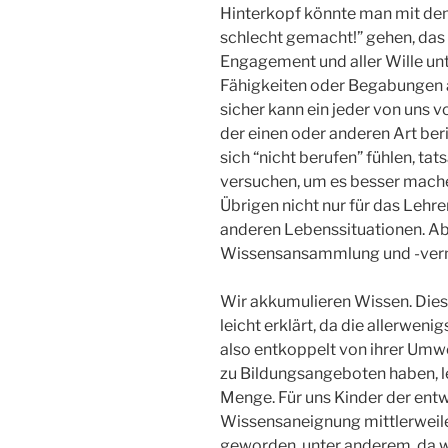
Hinterkopf könnte man mit de
schlecht gemacht!” gehen, das 
Engagement und aller Wille u
Fähigkeiten oder Begabungen
sicher kann ein jeder von uns
der einen oder anderen Art beri
sich “nicht berufen” fühlen, ta
versuchen, um es besser mache
Übrigen nicht nur für das Lehre
anderen Lebenssituationen. Abe
Wissensansammlung und -verm
Wir akkumulieren Wissen. Dies i
leicht erklärt, da die allerwen
also entkoppelt von ihrer Umwe
zu Bildungsangeboten haben, l
Menge. Für uns Kinder der entw
Wissensaneignung mittlerweile
geworden, unter anderem, da w