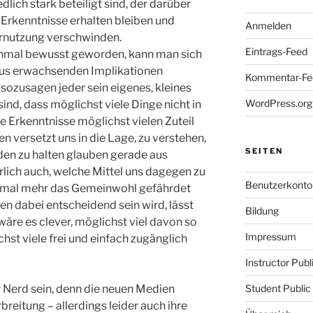
edlich stark beteiligt sind, der darüber
Erkenntnisse erhalten bleiben und
Anmelden
rnutzung verschwinden.
Eintrags-Feed
einmal bewusst geworden, kann man sich
aus erwachsenden Implikationen
Kommentar-Fe
, sozusagen jeder sein eigenes, kleines
WordPress.org
ind, dass möglichst viele Dinge nicht in
 Erkenntnisse möglichst vielen Zuteil
 versetzt uns in die Lage, zu verstehen,
SEITEN
den zu halten glauben gerade aus
lich auch, welche Mittel uns dagegen zu
Benutzerkonto
nmal mehr das Gemeinwohl gefährdet
n dabei entscheidend sein wird, lässt
Bildung
äre es clever, möglichst viel davon so
Impressum
hst viele frei und einfach zugänglich
Instructor Pub
Nerd sein, denn die neuen Medien
Student Public
reitung – allerdings leider auch ihre