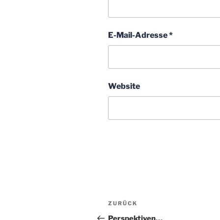
E-Mail-Adresse
*
Website
Beitragsnavigation
Vorheriger
ZURÜCK
Beitrag
Perspektiven…