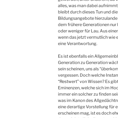
alles, was man dabei aufnimmt,
bleibt durch dieses Tun und die
Bildungsangebote hierzulande
dem frühere Generationen nur
oder weniger für Lau. Aus ein
wenn das jetzt vermutlich wie 
eine Verantwortung.
Es ist ebenfalls ein Allgemein
Generation zu Generation wäch
sein scheinen, uns als “überk
vergessen. Doch welche Instan
“Restwert” von Wissen? Es gib
Eminenzen, welche sich im Hoc
immer ein solcher zu finden se
was im Kanon des Allgedächtni
eine derartige Vorstellung für 
erscheinen mag, ist es doch eh