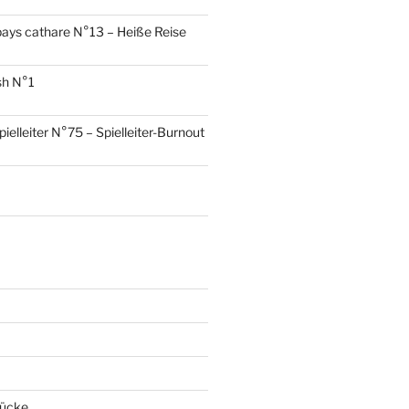
ays cathare N°13 – Heiße Reise
sh N°1
pielleiter N°75 – Spielleiter-Burnout
tücke