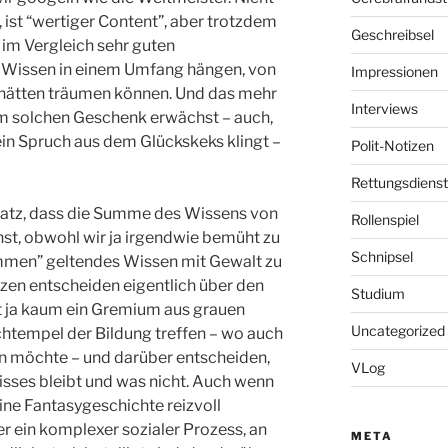
 ist “wertiger Content”, aber trotzdem
Geschreibsel
 im Vergleich sehr guten
 Wissen in einem Umfang hängen, von
Impressionen
 hätten träumen können. Und das mehr
Interviews
em solchen Geschenk erwächst – auch,
ein Spruch aus dem Glückskeks klingt –
Polit-Notizen
Rettungsdienst
blatz, dass die Summe des Wissens von
Rollenspiel
st, obwohl wir ja irgendwie bemüht zu
Schnipsel
ommen” geltendes Wissen mit Gewalt zu
zen entscheiden eigentlich über den
Studium
t ja kaum ein Gremium aus grauen
Uncategorized
htempel der Bildung treffen – wo auch
in möchte – und darüber entscheiden,
VLog
sses bleibt und was nicht. Auch wenn
eine Fantasygeschichte reizvoll
er ein komplexer sozialer Prozess, an
META