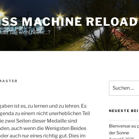
SS MACHINE RELOA
 der Tag wohl heute…?
MASTER
Suchen
nach:
en ist es, zu lernen und zu lehren. Es
NEUESTE BE
enda zu einem nicht unerheblichen Teil
e zwei Seiten dieser Medaille sind
Bienvenue au p
nden, auch wenn die Wenigsten Beides
der Sonne
er auch nur eines richtig gut. Dies im