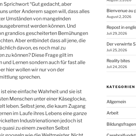
August 5, 2026
m Sprichwort “Gut gedacht, aber
Bienvenue au p
uns unter Anderem sagen will, dass alles
August 2, 2026
nter Umständen von mangelnden
 ausgebremst werden können. Und
Repost in engli
 von grandios gescheiterten Bemühungen
Juli 29, 2026
chten. Aber entbindet dass all jene, die
Der verwirrte S
tsächlich davon, es noch mal zu
Juli 25, 2026
n zu können? Diese Frage gilt im
Reality bites
n und Lernen sondern auch für fast alle
Juli 24, 2026
r hier wollen wir nur von der
ittlung sprechen.
KATEGORIEN
st eine einfache Wahrheit und sie ist
igsten Menschen unter einer Käseglocke,
Allgemein
lt leben. Selbst jene, die kaum Zugang
Arbeit
ernen im Laufe ihres Lebens eine ganze
ickelten Industrienationen jedoch ist
Bildungsfragen
 quasi zu einem zweiten Selbst
ir googeln wie die Weltmeister. Nicht
Cerebralfunds