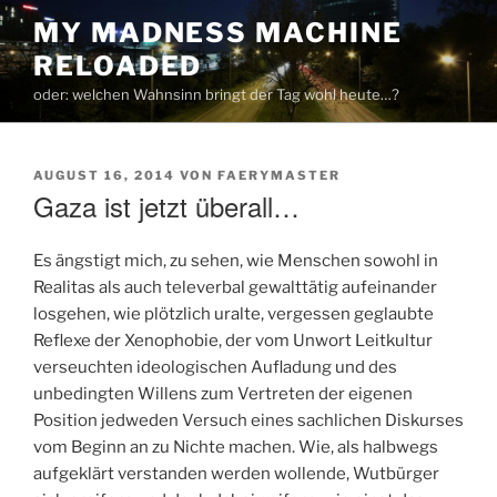
Zum
MY MADNESS MACHINE
Inhalt
RELOADED
springen
oder: welchen Wahnsinn bringt der Tag wohl heute…?
VERÖFFENTLICHT
AUGUST 16, 2014
VON
FAERYMASTER
AM
Gaza ist jetzt überall…
Es ängstigt mich, zu sehen, wie Menschen sowohl in
Realitas als auch televerbal gewalttätig aufeinander
losgehen, wie plötzlich uralte, vergessen geglaubte
Reflexe der Xenophobie, der vom Unwort Leitkultur
verseuchten ideologischen Aufladung und des
unbedingten Willens zum Vertreten der eigenen
Position jedweden Versuch eines sachlichen Diskurses
vom Beginn an zu Nichte machen. Wie, als halbwegs
aufgeklärt verstanden werden wollende, Wutbürger