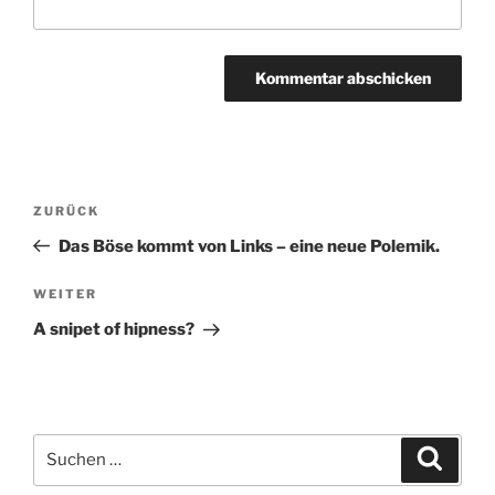
Beitragsnavigation
Vorheriger
ZURÜCK
Beitrag
Das Böse kommt von Links – eine neue Polemik.
Nächster
WEITER
Beitrag
A snipet of hipness?
Suchen
Suche
nach: