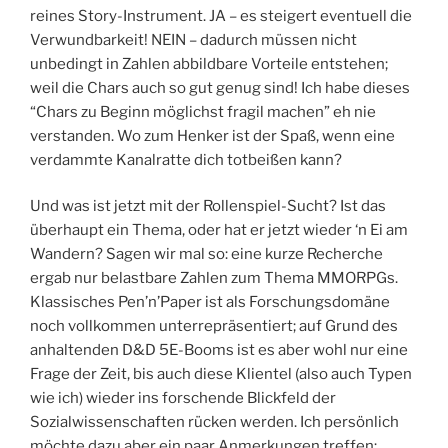
reines Story-Instrument. JA – es steigert eventuell die
Verwundbarkeit! NEIN – dadurch müssen nicht
unbedingt in Zahlen abbildbare Vorteile entstehen;
weil die Chars auch so gut genug sind! Ich habe dieses
“Chars zu Beginn möglichst fragil machen” eh nie
verstanden. Wo zum Henker ist der Spaß, wenn eine
verdammte Kanalratte dich totbeißen kann?
Und was ist jetzt mit der Rollenspiel-Sucht? Ist das
überhaupt ein Thema, oder hat er jetzt wieder ‘n Ei am
Wandern? Sagen wir mal so: eine kurze Recherche
ergab nur belastbare Zahlen zum Thema MMORPGs.
Klassisches Pen’n’Paper ist als Forschungsdomäne
noch vollkommen unterrepräsentiert; auf Grund des
anhaltenden D&D 5E-Booms ist es aber wohl nur eine
Frage der Zeit, bis auch diese Klientel (also auch Typen
wie ich) wieder ins forschende Blickfeld der
Sozialwissenschaften rücken werden. Ich persönlich
möchte dazu aber ein paar Anmerkungen treffen: