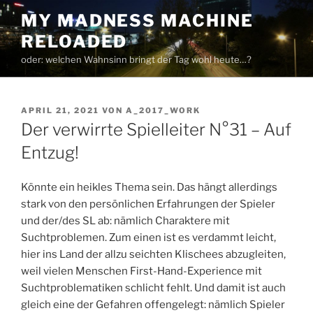
Zum
MY MADNESS MACHINE
Inhalt
RELOADED
springen
oder: welchen Wahnsinn bringt der Tag wohl heute…?
VERÖFFENTLICHT
APRIL 21, 2021
VON
A_2017_WORK
AM
Der verwirrte Spielleiter N°31 – Auf
Entzug!
Könnte ein heikles Thema sein. Das hängt allerdings
stark von den persönlichen Erfahrungen der Spieler
und der/des SL ab: nämlich Charaktere mit
Suchtproblemen. Zum einen ist es verdammt leicht,
hier ins Land der allzu seichten Klischees abzugleiten,
weil vielen Menschen First-Hand-Experience mit
Suchtproblematiken schlicht fehlt. Und damit ist auch
gleich eine der Gefahren offengelegt: nämlich Spieler