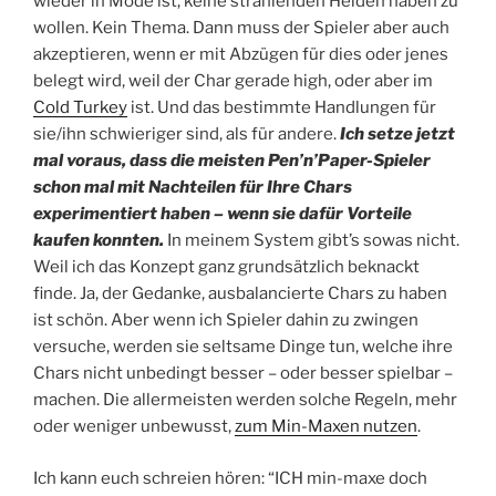
wieder in Mode ist, keine strahlenden Helden haben zu
wollen. Kein Thema. Dann muss der Spieler aber auch
akzeptieren, wenn er mit Abzügen für dies oder jenes
belegt wird, weil der Char gerade high, oder aber im
Cold Turkey
ist. Und das bestimmte Handlungen für
sie/ihn schwieriger sind, als für andere.
Ich setze jetzt
mal voraus, dass die meisten Pen’n’Paper-Spieler
schon mal mit Nachteilen für Ihre Chars
experimentiert haben – wenn sie dafür Vorteile
kaufen konnten.
In meinem System gibt’s sowas nicht.
Weil ich das Konzept ganz grundsätzlich beknackt
finde. Ja, der Gedanke, ausbalancierte Chars zu haben
ist schön. Aber wenn ich Spieler dahin zu zwingen
versuche, werden sie seltsame Dinge tun, welche ihre
Chars nicht unbedingt besser – oder besser spielbar –
machen. Die allermeisten werden solche Regeln, mehr
oder weniger unbewusst,
zum Min-Maxen nutzen
.
Ich kann euch schreien hören: “ICH min-maxe doch