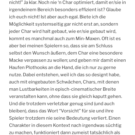
nicht!” Ja klar. Noch nie ‘n Char optimiert, damit er/sie in
irgendeinem Bereich besonders effizient ist? Glaube
ich euch nicht! Ist aber auch egal. Biete ich die
Möglichkeit systemseitig gar nicht erst an, sondern
jeder Char wird halt gebaut, wie er/sie gebaut wird,
kommt es manchmal auch zum Min-Maxen. Oft ist es
aber bei meinen Spielern so, dass sie am Schluss
selbst den Wunsch äußern, dem Char eine besondere
Macke verpassen zu wollen; und geben mir damit einen
Haufen Plothooks an die Hand, die ich nur zu gerne
nutze. Dabei entstehen, weil ich das so designt habe,
auch mit eingebauten Schwächen, Chars, mit denen
man Lustbarkeiten in episch-cinematischer Breite
veranstalten kann, ohne dass sie gleich kaputt gehen.
Und die trotzdem verletzbar genug sind (und auch
bleiben), dass das Wort “Vorsicht” für sie und ihre
Spieler trotzdem nie seine Bedeutung verliert. Einen
Charakter in diesem Kontext nach irgendwas süchtig
zu machen, funktioniert dann zumeist tatsächlich als