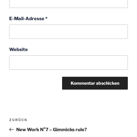
E-Mail-Adresse
*
Website
Beitragsnavigation
Vorheriger
ZURÜCK
Beitrag
New Work N°7 – Gimmicks rule?