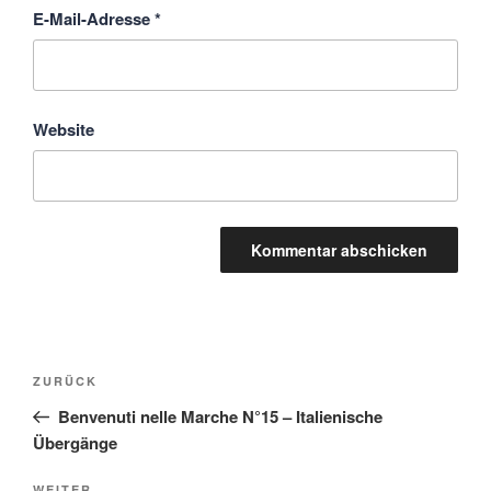
E-Mail-Adresse
*
Website
Beitragsnavigation
Vorheriger
ZURÜCK
Beitrag
Benvenuti nelle Marche N°15 – Italienische
Übergänge
WEITER