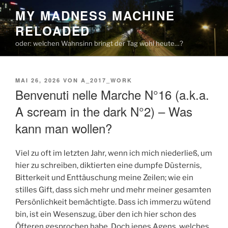
Zum
MY MADNESS MACHINE
Inhalt
RELOADED
springen
oder: welchen Wahnsinn bringt der Tag wohl heute…?
VERÖFFENTLICHT
MAI 26, 2026
VON
A_2017_WORK
AM
Benvenuti nelle Marche N°16 (a.k.a.
A scream in the dark N°2) – Was
kann man wollen?
Viel zu oft im letzten Jahr, wenn ich mich niederließ, um
hier zu schreiben, diktierten eine dumpfe Düsternis,
Bitterkeit und Enttäuschung meine Zeilen; wie ein
stilles Gift, dass sich mehr und mehr meiner gesamten
Persönlichkeit bemächtigte. Dass ich immerzu wütend
bin, ist ein Wesenszug, über den ich hier schon des
Öfteren gesprochen habe. Doch jenes Agens, welches