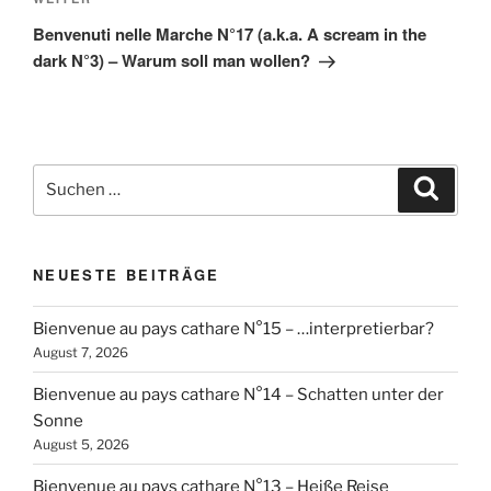
Nächster
Beitrag
Benvenuti nelle Marche N°17 (a.k.a. A scream in the
dark N°3) – Warum soll man wollen?
Suchen
Suche
nach:
NEUESTE BEITRÄGE
Bienvenue au pays cathare N°15 – …interpretierbar?
August 7, 2026
Bienvenue au pays cathare N°14 – Schatten unter der
Sonne
August 5, 2026
Bienvenue au pays cathare N°13 – Heiße Reise