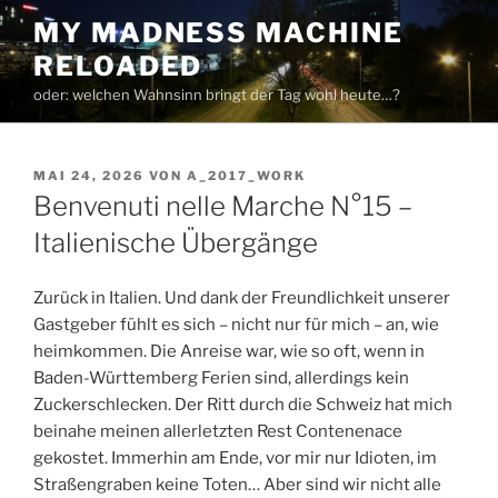
Zum
MY MADNESS MACHINE
Inhalt
RELOADED
springen
oder: welchen Wahnsinn bringt der Tag wohl heute…?
VERÖFFENTLICHT
MAI 24, 2026
VON
A_2017_WORK
AM
Benvenuti nelle Marche N°15 –
Italienische Übergänge
Zurück in Italien. Und dank der Freundlichkeit unserer
Gastgeber fühlt es sich – nicht nur für mich – an, wie
heimkommen. Die Anreise war, wie so oft, wenn in
Baden-Württemberg Ferien sind, allerdings kein
Zuckerschlecken. Der Ritt durch die Schweiz hat mich
beinahe meinen allerletzten Rest Contenenace
gekostet. Immerhin am Ende, vor mir nur Idioten, im
Straßengraben keine Toten… Aber sind wir nicht alle