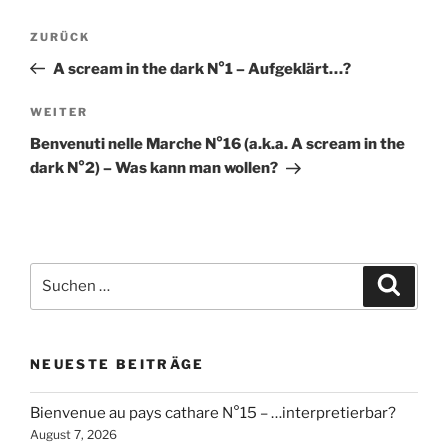
Beitragsnavigation
Vorheriger
ZURÜCK
Beitrag
A scream in the dark N°1 – Aufgeklärt…?
Nächster
WEITER
Beitrag
Benvenuti nelle Marche N°16 (a.k.a. A scream in the
dark N°2) – Was kann man wollen?
Suchen
Suche
nach:
NEUESTE BEITRÄGE
Bienvenue au pays cathare N°15 – …interpretierbar?
August 7, 2026