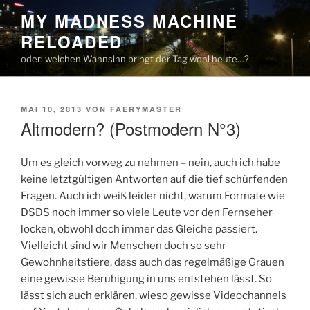
Zum
MY MADNESS MACHINE
Inhalt
RELOADED
springen
oder: welchen Wahnsinn bringt der Tag wohl heute…?
VERÖFFENTLICHT
MAI 10, 2013
VON
FAERYMASTER
AM
Altmodern? (Postmodern N°3)
Um es gleich vorweg zu nehmen – nein, auch ich habe
keine letztgültigen Antworten auf die tief schürfenden
Fragen. Auch ich weiß leider nicht, warum Formate wie
DSDS noch immer so viele Leute vor den Fernseher
locken, obwohl doch immer das Gleiche passiert.
Vielleicht sind wir Menschen doch so sehr
Gewohnheitstiere, dass auch das regelmäßige Grauen
eine gewisse Beruhigung in uns entstehen lässt. So
lässt sich auch erklären, wieso gewisse Videochannels