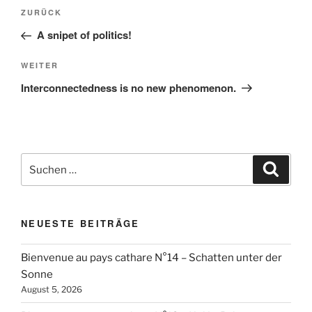
Beitragsnavigation
Vorheriger
ZURÜCK
Beitrag
A snipet of politics!
Nächster
WEITER
Beitrag
Interconnectedness is no new phenomenon.
Suchen
Suche
nach:
NEUESTE BEITRÄGE
Bienvenue au pays cathare N°14 – Schatten unter der
Sonne
August 5, 2026