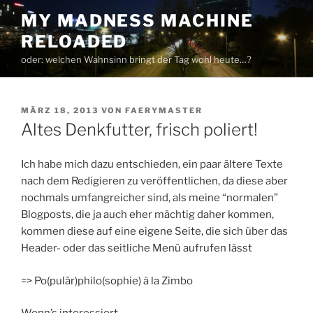
Zum
MY MADNESS MACHINE
Inhalt
RELOADED
springen
oder: welchen Wahnsinn bringt der Tag wohl heute…?
VERÖFFENTLICHT
MÄRZ 18, 2013
VON
FAERYMASTER
AM
Altes Denkfutter, frisch poliert!
Ich habe mich dazu entschieden, ein paar ältere Texte
nach dem Redigieren zu veröffentlichen, da diese aber
nochmals umfangreicher sind, als meine “normalen”
Blogposts, die ja auch eher mächtig daher kommen,
kommen diese auf eine eigene Seite, die sich über das
Header- oder das seitliche Menü aufrufen lässt
=> Po(pulär)philo(sophie) à la Zimbo