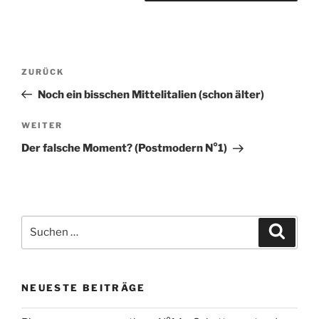
Beitragsnavigation
Vorheriger
ZURÜCK
Beitrag
Noch ein bisschen Mittelitalien (schon älter)
Nächster
WEITER
Beitrag
Der falsche Moment? (Postmodern N°1)
Suchen
Suche
nach:
NEUESTE BEITRÄGE