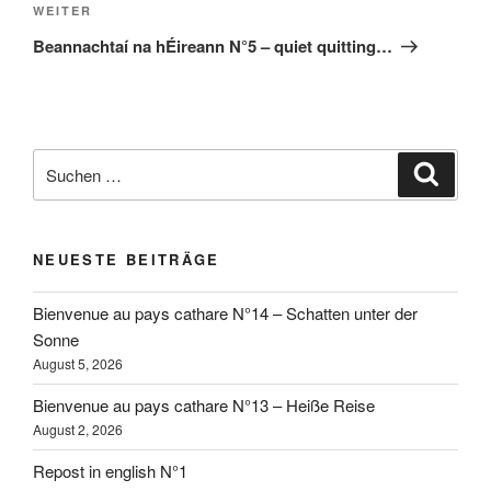
Nächster
WEITER
Beitrag
Beannachtaí na hÉireann N°5 – quiet quitting…
Suchen
Suche
nach:
NEUESTE BEITRÄGE
Bienvenue au pays cathare N°14 – Schatten unter der
Sonne
August 5, 2026
Bienvenue au pays cathare N°13 – Heiße Reise
August 2, 2026
Repost in english N°1