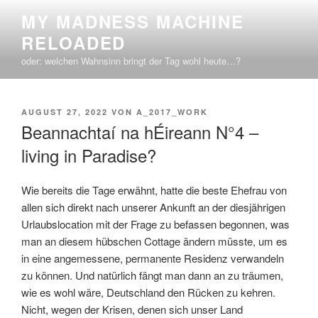
Zum
MY MADNESS MACHINE
Inhalt
RELOADED
springen
oder: welchen Wahnsinn bringt der Tag wohl heute…?
VERÖFFENTLICHT
AUGUST 27, 2022
VON
A_2017_WORK
AM
Beannachtaí na hÉireann N°4 –
living in Paradise?
Wie bereits die Tage erwähnt, hatte die beste Ehefrau von
allen sich direkt nach unserer Ankunft an der diesjährigen
Urlaubslocation mit der Frage zu befassen begonnen, was
man an diesem hübschen Cottage ändern müsste, um es
in eine angemessene, permanente Residenz verwandeln
zu können. Und natürlich fängt man dann an zu träumen,
wie es wohl wäre, Deutschland den Rücken zu kehren.
Nicht, wegen der Krisen, denen sich unser Land