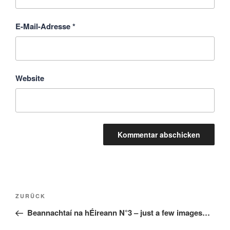
E-Mail-Adresse
*
Website
Beitragsnavigation
Vorheriger
ZURÜCK
Beitrag
Beannachtaí na hÉireann N°3 – just a few images…