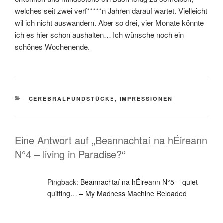
welches seit zwei verf*****n Jahren darauf wartet. Vielleicht
wil ich nicht auswandern. Aber so drei, vier Monate könnte
ich es hier schon aushalten… Ich wünsche noch ein
schönes Wochenende.
KATEGORIEN
CEREBRALFUNDSTÜCKE
,
IMPRESSIONEN
Eine Antwort auf „Beannachtaí na hÉireann
N°4 – living in Paradise?“
Pingback:
Beannachtaí na hÉireann N°5 – quiet
quitting… – My Madness Machine Reloaded