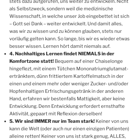
stets dazu aufgerufen, uns weiter zu entwickeln. Nicht
als Selbstzweck, sondern weil die medizinische
Wissenschaft, in welche unser Job eingebettet ist sich
– Gott sei Dank – weiter entwickelt. Und damit alles,
was wir zu wissen und zu können glauben, stets nur
vorläufig gelten kann. So lange, bis wir es wieder etwas
besser wissen. Lernen hört damit niemals auf.
4. Nachhaltiges Lernen findet NIEMALS in der
Komfortzone statt!
Bequem auf einer Chaiselonge
hingeflezt, mit einem Tütchen Mononatriumglutamat-
ertränktem, dünn frittiertem Kartoffelmatsch in der
einen und einem mehr oder weniger Zucker- und/oder
Hopfenhaltigen Erfrischungsgetränk in der anderen
Hand, erfahren wir bestenfalls Mattigkeit, aber keine
Entwicklung. Denn Entwicklung erfordert ernsthafte
Aktivität, gepaart mit Reflexion derselben!
5. Wir sind IMMER nur im Team stark!
Keiner von uns
kann die Welt (oder auch nur einen einzigen Patienten)
alleine retten! Keiner von uns ist stark genug, ALLES,