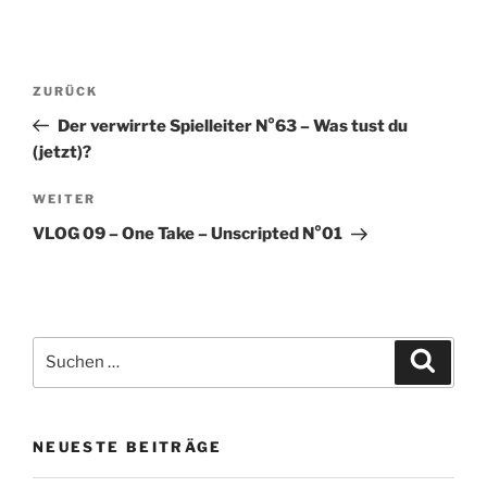
Beitragsnavigation
Vorheriger
ZURÜCK
Beitrag
Der verwirrte Spielleiter N°63 – Was tust du
(jetzt)?
Nächster
WEITER
Beitrag
VLOG 09 – One Take – Unscripted N°01
Suchen
Suche
nach:
NEUESTE BEITRÄGE