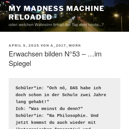
Zum
MY MADNESS MACHINE
Inhalt
RELOADED
springen
oder: welchen Wahnsinn bringt der Tag wohl heute…?
VERÖFFENTLICHT
APRIL 5, 2025
VON
A_2017_WORK
AM
Erwachsen bilden N°53 – …im
Spiegel
Schüler*in: "Och nö, DAS habe ich 
doch schon in der Schule zwei Jahre 
lang gehabt!" 
Ich: "Was meinst du denn?" 
Schüler*in: "Na Philosophie. Und 
jetzt kommst du auch wieder mit 