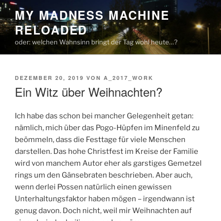
Zum
MY MADNESS MACHINE
Inhalt
RELOADED
springen
oder: welchen Wahnsinn bringt der Tag wohl heute…?
VERÖFFENTLICHT
DEZEMBER 20, 2019
VON
A_2017_WORK
AM
Ein Witz über Weihnachten?
Ich habe das schon bei mancher Gelegenheit getan:
nämlich, mich über das Pogo-Hüpfen im Minenfeld zu
beömmeln, dass die Festtage für viele Menschen
darstellen. Das hohe Christfest im Kreise der Familie
wird von manchem Autor eher als garstiges Gemetzel
rings um den Gänsebraten beschrieben. Aber auch,
wenn derlei Possen natürlich einen gewissen
Unterhaltungsfaktor haben mögen – irgendwann ist
genug davon. Doch nicht, weil mir Weihnachten auf