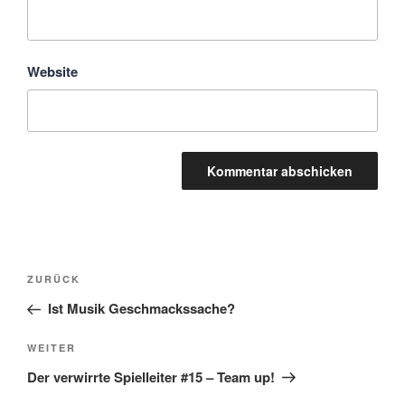
Website
Beitragsnavigation
Vorheriger
ZURÜCK
Beitrag
Ist Musik Geschmackssache?
Nächster
WEITER
Beitrag
Der verwirrte Spielleiter #15 – Team up!